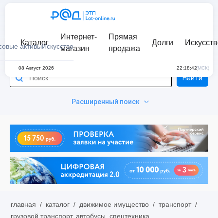
Интернет-
Прямая
Каталог
Долги
Искусств
совые активы
Искусство
магазин
продажа
08 Август 2026
22:18:42
(МСК)
Найти
Расширенный поиск
главная
/
каталог
/
движимое имущество
/
транспорт
/
грузовой транспорт, автобусы, спецтехника