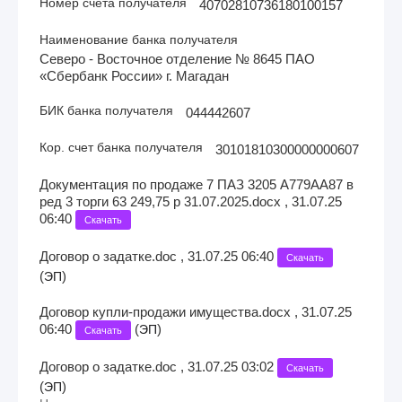
Номер счета получателя
40702810736180100157
Наименование банка получателя
Северо - Восточное отделение № 8645 ПАО
«Сбербанк России» г. Магадан
БИК банка получателя
044442607
Кор. счет банка получателя
30101810300000000607
Документация по продаже 7 ПАЗ 3205 А779АА87 в
ред 3 торги 63 249,75 р 31.07.2025.docx , 31.07.25
06:40
Скачать
Договор о задатке.doc , 31.07.25 06:40
Скачать
(
)
ЭП
Договор купли-продажи имущества.docx , 31.07.25
06:40
(
)
ЭП
Скачать
Договор о задатке.doc , 31.07.25 03:02
Скачать
(
)
ЭП