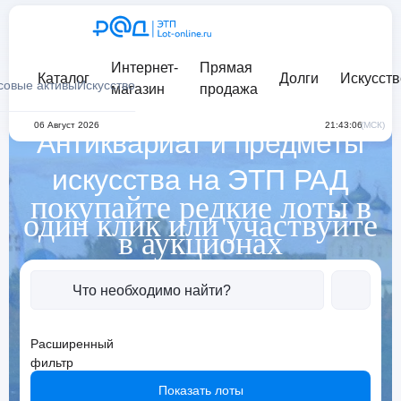
Интернет-
Прямая
Каталог
Долги
Искусств
совые активы
Искусство
магазин
продажа
06 Август 2026
21:43:06
(МСК)
Антиквариат и предметы
искусства на ЭТП РАД
покупайте редкие лоты в
один клик или участвуйте
в аукционах
Расширенный
фильтр
0
Показать лоты