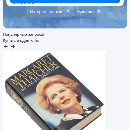
Категории
Интернет-магазин
Аукционы
Подкатегории
Цена
Популярные запросы
Купить в один клик
Активные
или
архивные
процедуры
Показать лоты