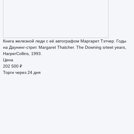
Книга железной леди с её автографом Маргарет Тэтчер. Годы
на Даунинг-стрит. Margaret Thatcher. The Downing srteet years,
HarperCollins, 1993.
Цена
202 500
₽
Торги через 24 дня
С
Р
Ц
1
Т