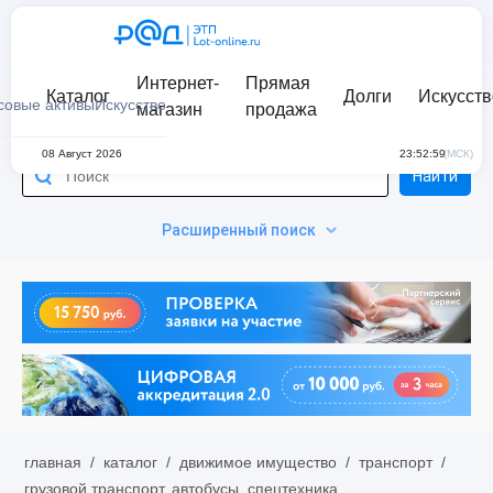
Интернет-
Прямая
Каталог
Долги
Искусств
совые активы
Искусство
магазин
продажа
08 Август 2026
23:52:59
(МСК)
Найти
Расширенный поиск
главная
/
каталог
/
движимое имущество
/
транспорт
/
грузовой транспорт, автобусы, спецтехника