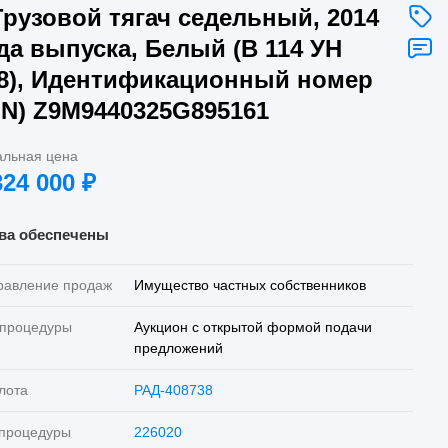
Грузовой тягач седельный, 2014
да выпуска, Белый (В 114 УН
8), Идентификационный номер
IN) Z9M9440325G895161
альная цена
324 000
₽
ва обеспечены
равление продаж
Имущество частных собственников
 процедуры
Аукцион с открытой формой подачи
предложений
лота
РАД-408738
 процедуры
226020