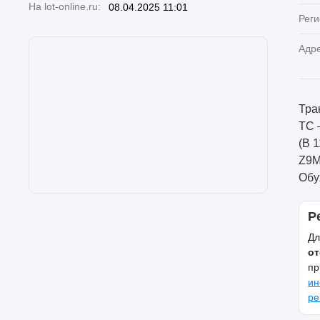
На lot-online.ru:
08.04.2025 11:01
Реги
Адр
Тра
ТС 
(В 
Z9M
Обу
Р
Дл
от
пр
ин
ре