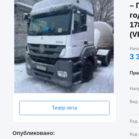
– 
го
17
(V
Нач
3 
Пра
Нап
Вид
Тизер лота
Код 
Опубликовано:
Код