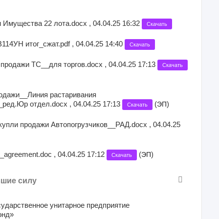
Имущества 22 лота.docx , 04.04.25 16:32
Скачать
114УН итог_сжат.pdf , 04.04.25 14:40
Скачать
 продажи ТС__для торгов.docx , 04.04.25 17:13
Скачать
родажи__Линия растаривания
.Юр отдел.docx , 04.04.25 17:13
(
)
ЭП
Скачать
купли продажи Автопогрузчиков__РАД.docx , 04.04.25
agreement.doc , 04.04.25 17:12
(
)
ЭП
Скачать
вшие силу
сударственное унитарное предприятие
онд»