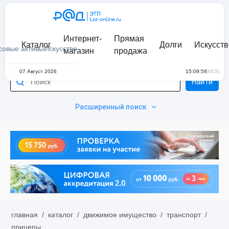
Интернет-
Прямая
Каталог
Долги
Искусств
совые активы
Искусство
магазин
продажа
07 Август 2026
15:09:59
(МСК)
Найти
Расширенный поиск
главная
/
каталог
/
движимое имущество
/
транспорт
/
прицепы