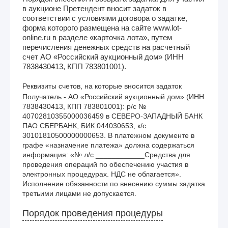
в аукционе Претендент вносит задаток в
соответствии с условиями договора о задатке,
форма которого размещена на сайте www.lot-
online.ru в разделе «карточка лота», путем
перечисления денежных средств на расчетный
счет АО «Российский аукционный дом» (ИНН
7838430413, КПП 783801001).
Реквизиты счетов, на которые вносится задаток
Получатель - АО «Российский аукционный дом» (ИНН 
7838430413, КПП 783801001): р/с № 
40702810355000036459 в СЕВЕРО-ЗАПАДНЫЙ БАНК 
ПАО СБЕРБАНК, БИК 044030653, к/с 
30101810500000000653. В платежном документе в 
графе «назначение платежа» должна содержаться 
информация: «№ л/с ____________Средства для 
проведения операций по обеспечению участия в 
электронных процедурах. НДС не облагается». 
Исполнение обязанности по внесению суммы задатка 
третьими лицами не допускается.
Порядок проведения процедуры