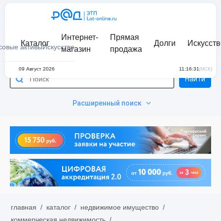
Интернет-
Прямая
Каталог
Долги
Искусств
совые активы
Искусство
магазин
продажа
09 Август 2026
11:16:31
(МСК)
Найти
Расширенный поиск
главная
/
каталог
/
недвижимое имущество
/
коммерческая недвижимость
/