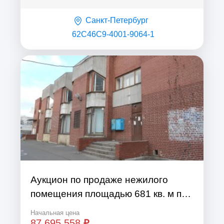
Санкт-Петербург
62C46C9-4001-9064-1
Аукцион по продаже нежилого
помещения площадью 681 кв. м по
адресу: Санкт-Петербург, улица
Начальная цена
Маршала Захарова, дом 21, литера
87 695 558
₽