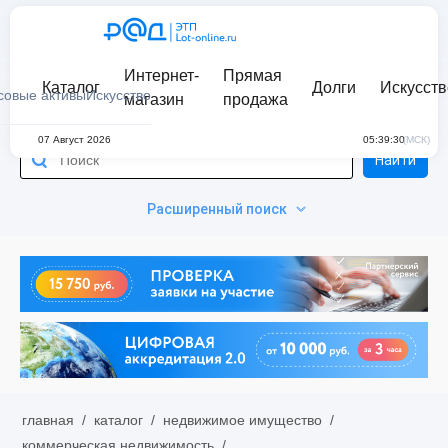
Интернет-
Прямая
Каталог
Долги
Искусств
совые активы
Искусство
магазин
продажа
07 Август 2026
05:39:30
(МСК)
Найти
Расширенный поиск
главная
/
каталог
/
недвижимое имущество
/
коммерческая недвижимость
/