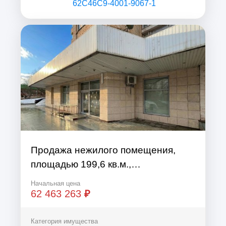
62C46C9-4001-9067-1
Продажа нежилого помещения,
площадью 199,6 кв.м.,
расположенного по адресу: город
Начальная цена
Москва, вн.тер.г. муниципальный
62 463 263
₽
округ Таганский, улица ...
Категория имущества