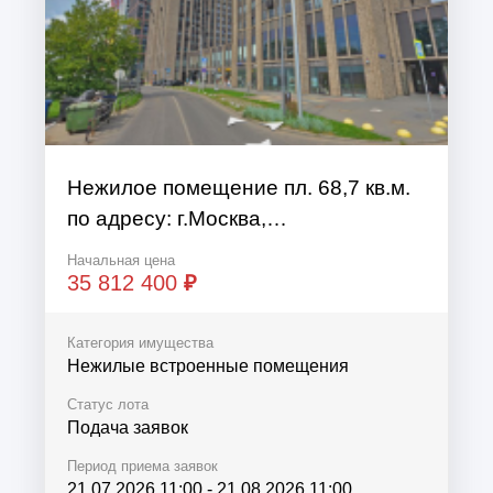
Нежилое помещение пл. 68,7 кв.м.
по адресу: г.Москва,
ул.Новодмитровская д.2, корп.6,
Начальная цена
пом.6/2, к/н: 77:02:0021006:3993
35 812 400
₽
Категория имущества
Нежилые встроенные помещения
Статус лота
Подача заявок
Период приема заявок
21.07.2026 11:00
-
21.08.2026 11:00