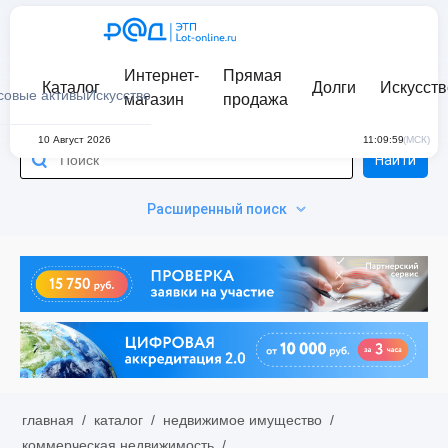
Интернет-
Прямая
Каталог
Долги
Искусств
совые активы
Искусство
магазин
продажа
10 Август 2026
11:09:59
(МСК)
Найти
Расширенный поиск
главная
/
каталог
/
недвижимое имущество
/
коммерческая недвижимость
/