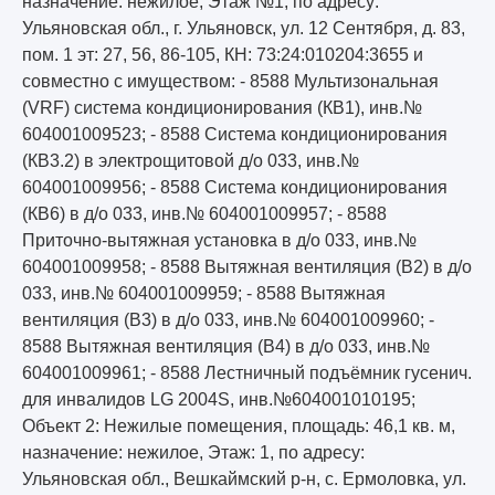
назначение: нежилое, Этаж №1, по адресу:
Ульяновская обл., г. Ульяновск, ул. 12 Сентября, д. 83,
пом. 1 эт: 27, 56, 86-105, КН: 73:24:010204:3655 и
совместно с имуществом: - 8588 Мультизональная
(VRF) система кондиционирования (КВ1), инв.№
604001009523; - 8588 Система кондиционирования
(КВ3.2) в электрощитовой д/о 033, инв.№
604001009956; - 8588 Система кондиционирования
(КВ6) в д/о 033, инв.№ 604001009957; - 8588
Приточно-вытяжная установка в д/о 033, инв.№
604001009958; - 8588 Вытяжная вентиляция (В2) в д/о
033, инв.№ 604001009959; - 8588 Вытяжная
вентиляция (В3) в д/о 033, инв.№ 604001009960; -
8588 Вытяжная вентиляция (В4) в д/о 033, инв.№
604001009961; - 8588 Лестничный подъёмник гусенич.
для инвалидов LG 2004S, инв.№604001010195;
Объект 2: Нежилые помещения, площадь: 46,1 кв. м,
назначение: нежилое, Этаж: 1, по адресу:
Ульяновская обл., Вешкаймский р-н, с. Ермоловка, ул.