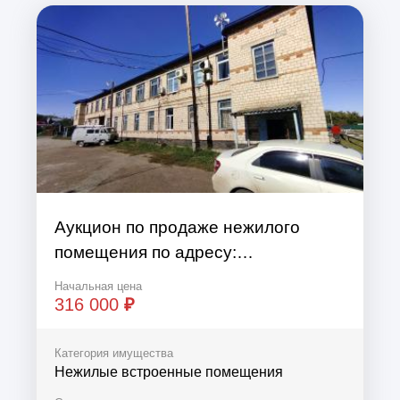
Аукцион по продаже нежилого
помещения по адресу:
Оренбургская область, м.р-н
Начальная цена
Матвеевский, с.п. Матвеевский
316 000
₽
сельсовет, с Матвеевка, ул Ком...
Категория имущества
Нежилые встроенные помещения