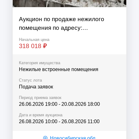
Аукцион по продаже нежилого
помещения по адресу:
Новосибирская обл., р-н.
Начальная цена
Венгеровский, с. Венгерово, ул.
318 018
₽
Почтовая, д. 1а.
Категория имущества
Нежилые встроенные помещения
Статус лота
Подача заявок
Период приема заявок
26.06.2026 19:00
-
20.08.2026 18:00
Дата и время аукциона
26.08.2026 10:00
-
26.08.2026 11:00
Новосибирская обл