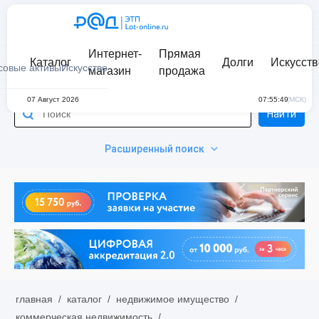
Интернет-
Прямая
Каталог
Долги
Искусств
совые активы
Искусство
магазин
продажа
07 Август 2026
07:55:49
(МСК)
Найти
Расширенный поиск
главная
/
каталог
/
недвижимое имущество
/
коммерческая недвижимость
/