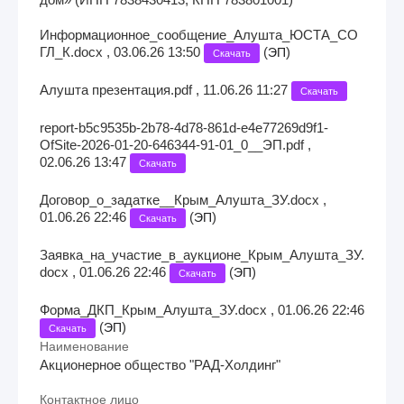
Информационное_сообщение_Алушта_ЮСТА_СО
ГЛ_К.docx , 03.06.26 13:50
(
)
ЭП
Скачать
Алушта презентация.pdf , 11.06.26 11:27
Скачать
report-b5c9535b-2b78-4d78-861d-e4e77269d9f1-
OfSite-2026-01-20-646344-91-01_0__ЭП.pdf ,
02.06.26 13:47
Скачать
Договор_о_задатке__Крым_Алушта_ЗУ.docx ,
01.06.26 22:46
(
)
ЭП
Скачать
Заявка_на_участие_в_аукционе_Крым_Алушта_ЗУ.
docx , 01.06.26 22:46
(
)
ЭП
Скачать
Форма_ДКП_Крым_Алушта_ЗУ.docx , 01.06.26 22:46
(
)
ЭП
Скачать
Наименование
Акционерное общество "РАД-Холдинг"
Контактное лицо