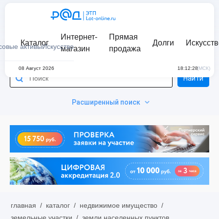
Интернет-
Прямая
Каталог
Долги
Искусств
совые активы
Искусство
магазин
продажа
08 Август 2026
18:12:28
(МСК)
Найти
Расширенный поиск
главная
/
каталог
/
недвижимое имущество
/
земельные участки
/
земли населенных пунктов