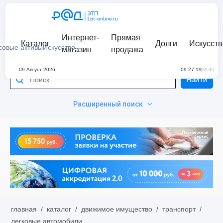
Интернет-
Прямая
Каталог
Долги
Искусств
совые активы
Искусство
магазин
продажа
09 Август 2026
09:27:19
(МСК)
Найти
Расширенный поиск
главная
/
каталог
/
движимое имущество
/
транспорт
/
легковые автомобили