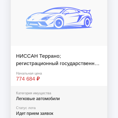
НИССАН Террано;
регистрационный государственный
номер – н/у; год выпуска – 2017г.,
Начальная цена
номер кузова VIN –
774 684
₽
Z8NHSNGA559700774; тип ТС –
Легковой
Категория имущества
Легковые автомобили
Статус лота
Идет прием заявок