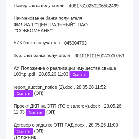
Номер счета получателя
40817810250206582469
Наименование банка получателя
ФИЛИАЛ ""ЦЕНТРАЛЬНЫЙ"" ПАО
""СОВКОМБАНК""
БИК банка получателя
045004763
Кор. счет банка получателя
30101810150040000763
АУ Положение о реализации имущества свыше
100т.р..pdf , 28.05.26 11:03
Скачать
report_auction_notice (2).doc , 28.05.26 11:52
(
)
ЭП
Скачать
Проект ДКП на ЭТП (ТС с залогом).docx , 28.05.26
11:03
(
)
ЭП
Скачать
Договор о задатке ЭТП РАД.docx , 28.05.26 11:03
(
)
ЭП
Скачать
Должник