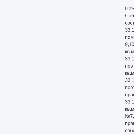
Неж
Соб
сос
33:
пом
9,10
кв.
33:
поэ
кв.
33:
поэ
пра
33:
кв.
№7,8
пра
соб