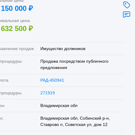
альная цена
 150 000
₽
имальная цена
 632 500
₽
равление продаж
Имущество должников
 процедуры
Продажа посредством публичного
предложения
лота
РАД-450941
 процедуры
271919
он
Владимирская обл
ес
Владимирская обл, Собинский р-н,
Ставрово п, Советская ул, дом 12