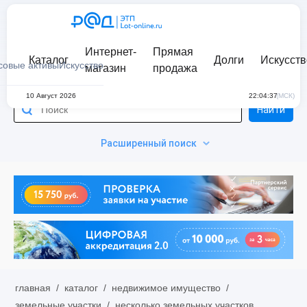
Интернет-
Прямая
Каталог
Долги
Искусств
совые активы
Искусство
магазин
продажа
10 Август 2026
22:04:37
(МСК)
Найти
Расширенный поиск
главная
/
каталог
/
недвижимое имущество
/
земельные участки
/
несколько земельных участков