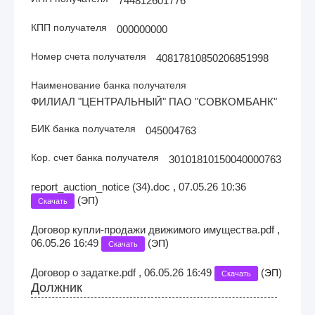
744812601776
КПП получателя
000000000
Номер счета получателя
40817810850206851998
Наименование банка получателя
ФИЛИАЛ "ЦЕНТРАЛЬНЫЙ" ПАО "СОВКОМБАНК"
БИК банка получателя
045004763
Кор. счет банка получателя
30101810150040000763
report_auction_notice (34).doc , 07.05.26 10:36
(
)
ЭП
Скачать
Договор купли-продажи движимого имущества.pdf ,
06.05.26 16:49
(
)
ЭП
Скачать
Договор о задатке.pdf , 06.05.26 16:49
(
)
ЭП
Скачать
Должник