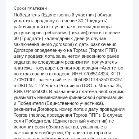
Сроки платежей
Победитель (Единственный участник) обязан
уплатить продавцу в течение 30 (Тридцать)
рабочих дней (в случае заключения договора
уступки прав требования (цессии)) или в течение
30 (Тридцать) календарных дней (в случае
заключения иного договора) с даты заключения
Договора определенную на Торгах (Торгах ППП)
цену продажи лота за вычетом внесенного ранее
задатка по следующим реквизитам: получатель
платежа - государственная корпорация «Агентство
по страхованию вкладов», ИНН 7708514824, КПП
770901001, расчетный счет 40503810145250003051
в ОКЦ № 1 ГУ Банка России по ЦФО, г. Москва 35,
БИК 044525000. В назначении платежа необходимо
указывать наименование финансовой организации
и Победителя (Единственного участника),
реквизиты Договора, номер лота и дату проведения
Торгов (период проведения Торгов ППП). В случае,
если Победитель (Единственный участник) не
исполнит свои обязательства, указанные в
настоящем сообщении, Организатор торгов и
продавец освобождаются от всех обязательств,