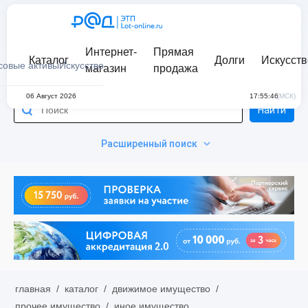
Интернет-
Прямая
Каталог
Долги
Искусств
совые активы
Искусство
магазин
продажа
06 Август 2026
17:55:46
(МСК)
Найти
Расширенный поиск
главная
/
каталог
/
движимое имущество
/
прочее имущество
/
иное имущество