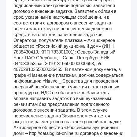
подписанный электронной подписью Заявителя
договор о внесении задатка. Заявитель обязан в
срок, указанный в настоящем сообщении, и в
соответствии с договором о внесении задатка
внести задаток путем перечисления денежных
средств на счет для зачисления задатков
Оператора: получатель платежа – Акционерное
общество «Российский аукционный дом» (ИНН
7838430413, КПП 783801001): Северо-Западный
Банк ПАО Сбербанк, г. Санкт-Петербург, БИК
044030653, к/с 30101810500000000653, р/с
40702810355000036459. В платежном документе, в
графе «Назначение платежа», должна содержаться
информация: «№ л/с _ Средства для проведения
операций по обеспечению участия в электронных
процедурах. НДС не облагается». Заявитель
вправе направить задаток по вышеуказанным
реквизитам без представления подписанного
договора о внесении задатка. В этом случае
перечисление задатка Заявителем считается
акцептом размещенного на электронной площадке
Акционерное общество «Российский аукционный
дом» – http://catalog.lot-online.ru договора о внесении