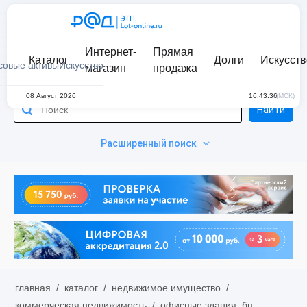
Интернет-
Прямая
Каталог
Долги
Искусств
совые активы
Искусство
магазин
продажа
08 Август 2026
16:43:36
(МСК)
Найти
Расширенный поиск
главная
/
каталог
/
недвижимое имущество
/
коммерческая недвижимость
/
офисные здания, бц