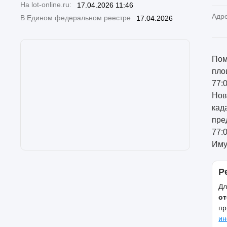
На lot-online.ru:
17.04.2026 11:46
Адр
В Едином федеральном реестре
17.04.2026
Пом
пло
77:
Нов
кад
пре
77:
Иму
Р
Дл
от
пр
ин