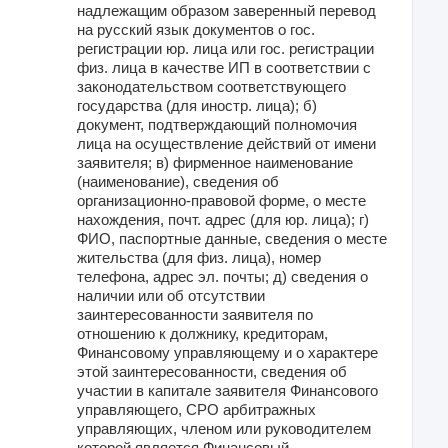
надлежащим образом заверенный перевод
на русский язык документов о гос.
регистрации юр. лица или гос. регистрации
физ. лица в качестве ИП в соответствии с
законодательством соответствующего
государства (для иностр. лица); б)
документ, подтверждающий полномочия
лица на осуществление действий от имени
заявителя; в) фирменное наименование
(наименование), сведения об
организационно-правовой форме, о месте
нахождения, почт. адрес (для юр. лица); г)
ФИО, паспортные данные, сведения о месте
жительства (для физ. лица), номер
телефона, адрес эл. почты; д) сведения о
наличии или об отсутствии
заинтересованности заявителя по
отношению к должнику, кредиторам,
Финансовому управляющему и о характере
этой заинтересованности, сведения об
участии в капитале заявителя Финансового
управляющего, СРО арбитражных
управляющих, членом или руководителем
которой является Финансовый