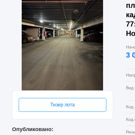
пл
ка
77
Но
Нач
3 
Нап
Вид
Тизер лота
Код 
Код
Опубликовано:
Реги