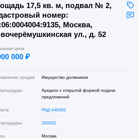
ощадь 17,5 кв. м, подвал № 2,
дастровый номер:
:06:0004004:9135, Москва,
вочерёмушкинская ул., д. 52
альная цена
000 000
₽
равление продаж
Имущество должников
 процедуры
Аукцион с открытой формой подачи
предложений
лота
РАД-448350
 процедуры
269322
он
Москва