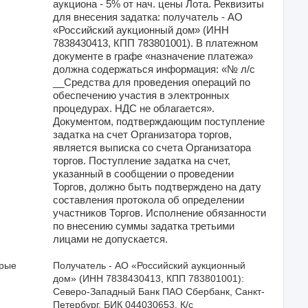
аукциона - 5% от нач. цены Лота. Реквизиты
для внесения задатка: получатель - АО
«Российский аукционный дом» (ИНН
7838430413, КПП 783801001). В платежном
документе в графе «назначение платежа»
должна содержаться информация: «№ л/с
__Средства для проведения операций по
обеспечению участия в электронных
процедурах. НДС не облагается».
Документом, подтверждающим поступление
задатка на счет Организатора торгов,
является выписка со счета Организатора
торгов. Поступление задатка на счет,
указанный в сообщении о проведении
Торгов, должно быть подтверждено на дату
составления протокола об определении
участников Торгов. Исполнение обязанности
по внесению суммы задатка третьими
лицами не допускается.
орые
Получатель - АО «Российский аукционный 
дом» (ИНН 7838430413, КПП 783801001): 
Северо-Западный Банк ПАО Сбербанк, Санкт-
Петербург, БИК 044030653, К/с 