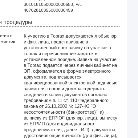
30101810500000000653, Р/с 
40702810355000036459
я процедуры
стия в
К участию в Торгах допускаются любые юр.
ументов
и физ. лица, представившие в
установленный срок заявку на участие в
торгах и перечислившие задаток в
установленном порядке. Заявка на участие
в Торгах подается через личный кабинет на
ЭП, оформляется в форме электронного
документа, подписывается
квалифицированной электронной подписью
заявителя торгов и должна содержать
сведения и копии документов согласно
требованиям п. 11 ст. 110 Федерального
закона от 26.10.2002 № 127-ФЗ "О
несостоятельности (банкротстве)": а)
выписку из ЕГРЮЛ (для юр. лица), выписку
из ЕГРИП (для индивидуального
предпринимателя, далее - ИП), документы,
удостоверяющие личность (для физ. лица),