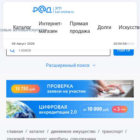
Интернет-
Прямая
Каталог
Долги
Искусств
совые активы
Искусство
магазин
продажа
06 Август 2026
16:04:54
(МСК)
Найти
Расширенный поиск
главная
/
каталог
/
движимое имущество
/
транспорт
/
грузовой транспорт, автобусы, спецтехника