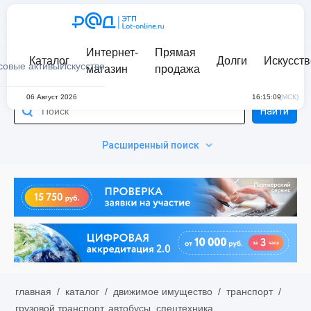
Интернет-
Прямая
Каталог
Долги
Искусств
совые активы
Искусство
магазин
продажа
06 Август 2026
16:15:09
(МСК)
Найти
Расширенный поиск
главная
/
каталог
/
движимое имущество
/
транспорт
/
грузовой транспорт, автобусы, спецтехника