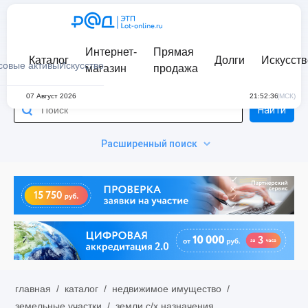
Интернет-
Прямая
Каталог
Долги
Искусств
совые активы
Искусство
магазин
продажа
07 Август 2026
21:52:36
(МСК)
Найти
Расширенный поиск
главная
/
каталог
/
недвижимое имущество
/
земельные участки
/
земли с/х назначения