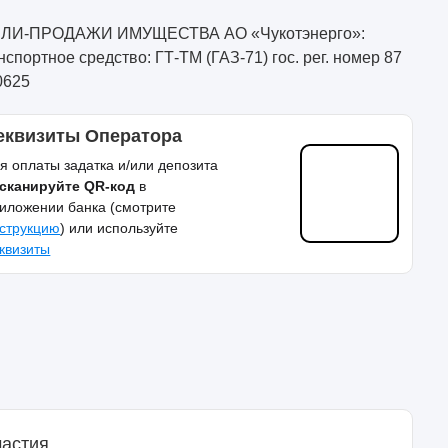
ЛИ-ПРОДАЖИ ИМУЩЕСТВА АО «Чукотэнерго»:
нспортное средство: ГТ-ТМ (ГАЗ-71) гос. рег. номер 87
0625
еквизиты Оператора
я оплаты задатка и/или депозита
сканируйте QR-код
в
иложении банка (смотрите
струкцию
) или используйте
квизиты
частия