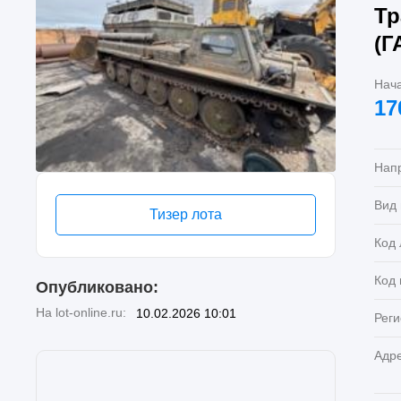
Тр
(Г
Нач
17
Нап
Вид
Тизер лота
Код 
Код
Опубликовано:
На lot-online.ru:
10.02.2026 10:01
Реги
Адр