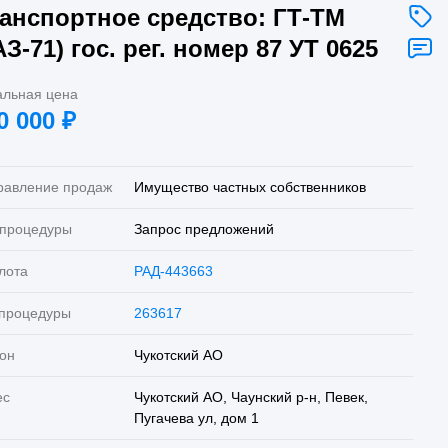
анспортное средство: ГТ-ТМ
АЗ-71) гос. рег. номер 87 УТ 0625
альная цена
0 000
₽
равление продаж
Имущество частных собственников
 процедуры
Запрос предложений
лота
РАД-443663
 процедуры
263617
он
Чукотский АО
ес
Чукотский АО, Чаунский р-н, Певек,
Пугачева ул, дом 1