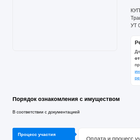
КУП
Тра
УТ 
Р
Дл
от
пр
ин
ре
Порядок ознакомления с имуществом
В соответствии с документацией
Процесс участия
Оплата и процесс у