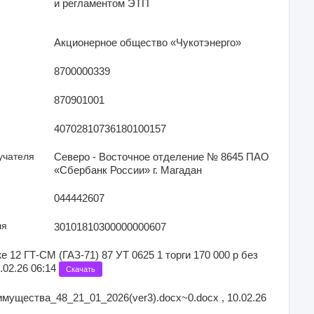
и регламентом ЭТП
Акционерное общество «Чукотэнерго»
8700000339
870901001
40702810736180100157
учателя
Северо - Восточное отделение № 8645 ПАО
«Сбербанк России» г. Магадан
044442607
ля
30101810300000000607
 12 ГТ-СМ (ГАЗ-71) 87 УТ 0625 1 торги 170 000 р без
.02.26 06:14
Скачать
мущества_48_21_01_2026(ver3).docx~0.docx , 10.02.26