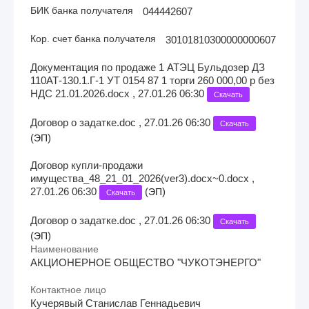
БИК банка получателя
044442607
Кор. счет банка получателя
30101810300000000607
Документация по продаже 1 АТЭЦ Бульдозер ДЗ
110АТ-130.1.Г-1 УТ 0154 87 1 торги 260 000,00 р без
НДС 21.01.2026.docx , 27.01.26 06:30
Скачать
Договор о задатке.doc , 27.01.26 06:30
Скачать
(
)
ЭП
Договор купли-продажи
имущества_48_21_01_2026(ver3).docx~0.docx ,
27.01.26 06:30
(
)
ЭП
Скачать
Договор о задатке.doc , 27.01.26 06:30
Скачать
(
)
ЭП
Наименование
АКЦИОНЕРНОЕ ОБЩЕСТВО "ЧУКОТЭНЕРГО"
Контактное лицо
Кучерявый Станислав Геннадьевич