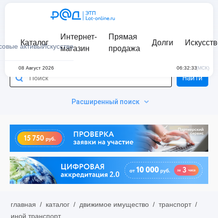
Интернет-
Прямая
Каталог
Долги
Искусств
совые активы
Искусство
магазин
продажа
08 Август 2026
06:32:33
(МСК)
Найти
Расширенный поиск
главная
/
каталог
/
движимое имущество
/
транспорт
/
иной транспорт