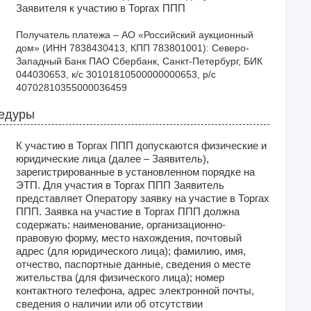
Заявителя к участию в Торгах ППП
Получатель платежа – АО «Российский аукционный 
дом» (ИНН 7838430413, КПП 783801001): Северо-
Западный Банк ПАО Сбербанк, Санкт-Петербург, БИК 
044030653, к/с 30101810500000000653, р/с 
40702810355000036459
цедуры
К участию в Торгах ППП допускаются физические и
юридические лица (далее – Заявитель),
зарегистрированные в установленном порядке на
ЭТП. Для участия в Торгах ППП Заявитель
представляет Оператору заявку на участие в Торгах
ППП. Заявка на участие в Торгах ППП должна
содержать: наименование, организационно-
правовую форму, место нахождения, почтовый
адрес (для юридического лица); фамилию, имя,
отчество, паспортные данные, сведения о месте
жительства (для физического лица); номер
контактного телефона, адрес электронной почты,
сведения о наличии или об отсутствии