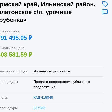
рмский край, Ильинский район,
латовское с/п, урочище
рубенка»
альная цена
791 495.05
₽
имальная цена
608 581.59
₽
равление продаж
Имущество должников
 процедуры
Продажа посредством публичного
предложения
лота
РАД-418948
 процедуры
237983