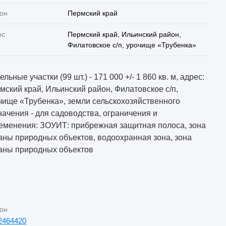
он
Пермский край
ес
Пермский край, Ильинский район,
Филатовское с/п, урочище «Трубенка»
льные участки (99 шт.) - 171 000 +/- 1 860 кв. м, адрес:
мский край, Ильинский район, Филатовское с/п,
чище «Трубенка», земли сельскохозяйственного
начения - для садоводства, ограничения и
еменения: ЗОУИТ: прибрежная защитная полоса, зона
аны природных объектов, водоохранная зона, зона
аны природных объектов
он
2464420