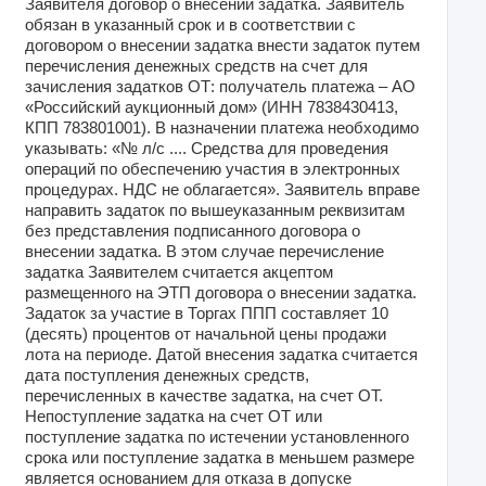
Заявителя договор о внесении задатка. Заявитель
обязан в указанный срок и в соответствии с
договором о внесении задатка внести задаток путем
перечисления денежных средств на счет для
зачисления задатков ОТ: получатель платежа – АО
«Российский аукционный дом» (ИНН 7838430413,
КПП 783801001). В назначении платежа необходимо
указывать: «№ л/с .... Средства для проведения
операций по обеспечению участия в электронных
процедурах. НДС не облагается». Заявитель вправе
направить задаток по вышеуказанным реквизитам
без представления подписанного договора о
внесении задатка. В этом случае перечисление
задатка Заявителем считается акцептом
размещенного на ЭТП договора о внесении задатка.
Задаток за участие в Торгах ППП составляет 10
(десять) процентов от начальной цены продажи
лота на периоде. Датой внесения задатка считается
дата поступления денежных средств,
перечисленных в качестве задатка, на счет ОТ.
Непоступление задатка на счет ОТ или
поступление задатка по истечении установленного
срока или поступление задатка в меньшем размере
является основанием для отказа в допуске