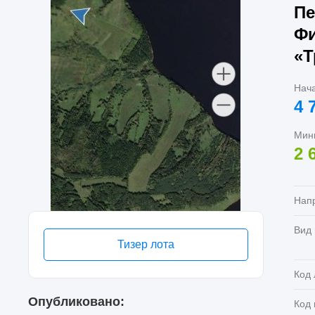
Пе
Фи
«Т
Нач
4 
Мин
2 
Нап
Вид
Тизер лота
Код 
Опубликовано:
Код