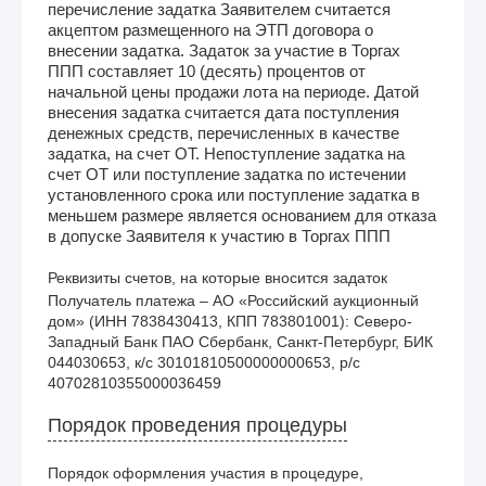
перечисление задатка Заявителем считается
акцептом размещенного на ЭТП договора о
внесении задатка. Задаток за участие в Торгах
ППП составляет 10 (десять) процентов от
начальной цены продажи лота на периоде. Датой
внесения задатка считается дата поступления
денежных средств, перечисленных в качестве
задатка, на счет ОТ. Непоступление задатка на
счет ОТ или поступление задатка по истечении
установленного срока или поступление задатка в
меньшем размере является основанием для отказа
в допуске Заявителя к участию в Торгах ППП
Реквизиты счетов, на которые вносится задаток
Получатель платежа – АО «Российский аукционный 
дом» (ИНН 7838430413, КПП 783801001): Северо-
Западный Банк ПАО Сбербанк, Санкт-Петербург, БИК 
044030653, к/с 30101810500000000653, р/с 
40702810355000036459
Порядок проведения процедуры
Порядок оформления участия в процедуре,