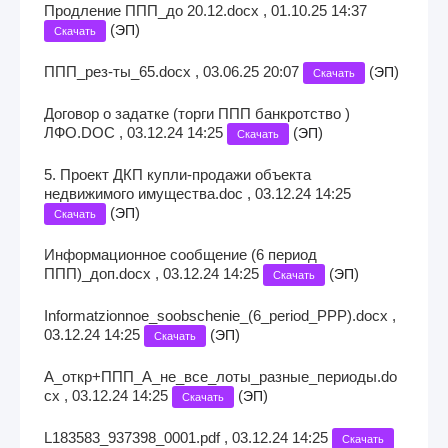
Продление ППП_до 20.12.docx , 01.10.25 14:37
(
)
ЭП
Скачать
ППП_рез-ты_65.docx , 03.06.25 20:07
(
)
ЭП
Скачать
Договор о задатке (торги ППП банкротство )
ЛФО.DOC , 03.12.24 14:25
(
)
ЭП
Скачать
5. Проект ДКП купли-продажи объекта
недвижимого имущества.doc , 03.12.24 14:25
(
)
ЭП
Скачать
Информационное сообщение (6 период
ППП)_доп.docx , 03.12.24 14:25
(
)
ЭП
Скачать
Informatzionnoe_soobschenie_(6_period_PPP).docx ,
03.12.24 14:25
(
)
ЭП
Скачать
А_откр+ППП_А_не_все_лоты_разные_периоды.do
cx , 03.12.24 14:25
(
)
ЭП
Скачать
L183583_937398_0001.pdf , 03.12.24 14:25
Скачать