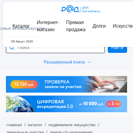
Интернет-
Прямая
Каталог
Долги
Искусств
совые активы
Искусство
магазин
продажа
09 Август 2026
Найти
Расширенный поиск
главная
/
каталог
/
недвижимое имущество
/
земельные участки
/
земли с/х назначения