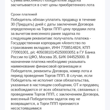
Сумма внесенного Победителем задатка
засчитывается в счет цены приобретенного лота
Сроки платежей
Победитель обязан уплатить продавцу в течение
30 (Тридцать) дней с даты заключения Договора
определенную на Торгах ППП цену продажи лота
за вычетом внесенного ранее задатка по
следующим реквизитам: получатель платежа -
Государственная корпорация «Агентство по
страхованию вкладов», ИНН 7708514824, КПП
770901001, р/с 40503810145250003051 в ГУ Банка
России по ЦФО, Москва 35, БИК 044525000. В
назначении платежа необходимо указывать
наименование финансовой организации и
Победителя, реквизиты Договора, номер лота и
период проведения Торгов ППП. В случае, если
Победитель не исполнит свои обязательства,
указанные в настоящем сообщении, ОТ и продавец
освобождаются от всех обязательств, связанных с
проведением Торгов ППП, с заключением Договора,
внесенный Победителем задаток ему не
возвращается, а Торги ППП признаются
несостоявшимися