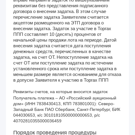
реквизитам без представления подписанного
договора о внесении задатка. В этом случае
перечисление задатка Заявителем считается
акцептом размещенного на ЭТП договора о
внесении задатка. Задаток за участие в Торгах
ППП составляет 10 (десять) процентов от
начальной цены продажи лота на периоде. Датой
внесения задатка считается дата поступления
денежных средств, перечисленных в качестве
задатка, на счет ОТ. Непоступление задатка на
счет ОТ или поступление задатка по истечении
установленного срока или поступление задатка в
меньшем размере является основанием для отказа
в допуске Заявителя к участию в Торгах ППП
Реквизиты счетов, на которые вносится задаток
Получатель платежа – АО «Российский аукционный 
дом» (ИНН 7838430413, КПП 783801001): Северо-
Западный Банк ПАО Сбербанк, Санкт-Петербург, БИК 
044030653, к/с 30101810500000000653, р/с 
40702810355000036459
Порядок проведения процедуры