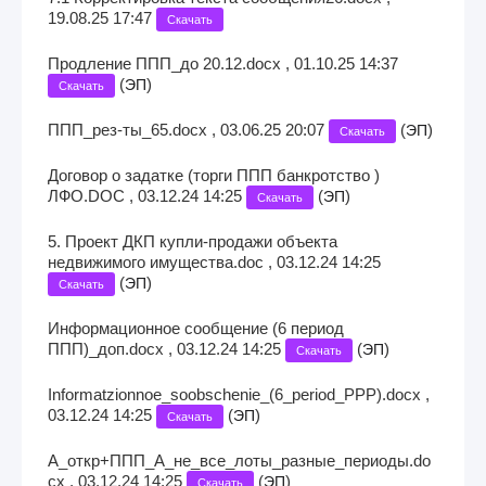
19.08.25 17:47
Скачать
Продление ППП_до 20.12.docx , 01.10.25 14:37
(
)
ЭП
Скачать
ППП_рез-ты_65.docx , 03.06.25 20:07
(
)
ЭП
Скачать
Договор о задатке (торги ППП банкротство )
ЛФО.DOC , 03.12.24 14:25
(
)
ЭП
Скачать
5. Проект ДКП купли-продажи объекта
недвижимого имущества.doc , 03.12.24 14:25
(
)
ЭП
Скачать
Информационное сообщение (6 период
ППП)_доп.docx , 03.12.24 14:25
(
)
ЭП
Скачать
Informatzionnoe_soobschenie_(6_period_PPP).docx ,
03.12.24 14:25
(
)
ЭП
Скачать
А_откр+ППП_А_не_все_лоты_разные_периоды.do
cx , 03.12.24 14:25
(
)
ЭП
Скачать