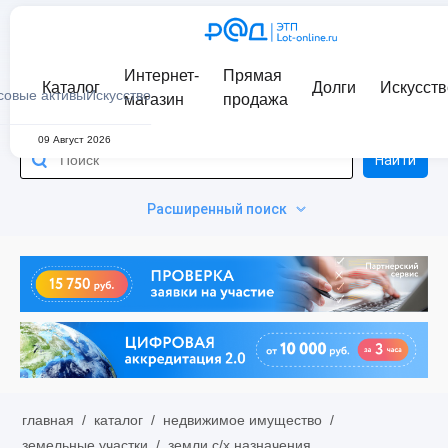
Интернет-
Прямая
Каталог
Долги
Искусств
совые активы
Искусство
магазин
продажа
09 Август 2026
Найти
Расширенный поиск
главная
/
каталог
/
недвижимое имущество
/
земельные участки
/
земли с/х назначения