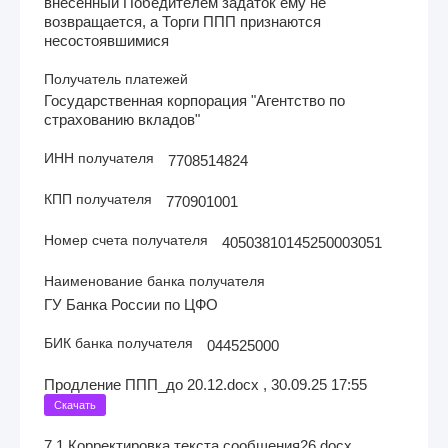
внесенный Победителем задаток ему не
возвращается, а Торги ППП признаются
несостоявшимися
Получатель платежей
Государственная корпорация "Агентство по
страхованию вкладов"
ИНН получателя
7708514824
КПП получателя
770901001
Номер счета получателя
40503810145250003051
Наименование банка получателя
ГУ Банка России по ЦФО
БИК банка получателя
044525000
Продление ППП_до 20.12.docx , 30.09.25 17:55
Скачать
7.1 Корректировка текста сообщения26.docx ,