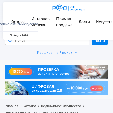
Интернет-
Прямая
Каталог
Долги
Искусств
совые активы
Искусство
магазин
продажа
09 Август 2026
Найти
Расширенный поиск
главная
/
каталог
/
недвижимое имущество
/
земельные участки
/
земли с/х назначения