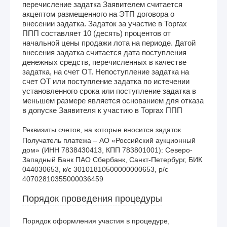
перечисление задатка Заявителем считается
акцептом размещенного на ЭТП договора о
внесении задатка. Задаток за участие в Торгах
ППП составляет 10 (десять) процентов от
начальной цены продажи лота на периоде. Датой
внесения задатка считается дата поступления
денежных средств, перечисленных в качестве
задатка, на счет ОТ. Непоступление задатка на
счет ОТ или поступление задатка по истечении
установленного срока или поступление задатка в
меньшем размере является основанием для отказа
в допуске Заявителя к участию в Торгах ППП
Реквизиты счетов, на которые вносится задаток
Получатель платежа – АО «Российский аукционный 
дом» (ИНН 7838430413, КПП 783801001): Северо-
Западный Банк ПАО Сбербанк, Санкт-Петербург, БИК 
044030653, к/с 30101810500000000653, р/с 
40702810355000036459
Порядок проведения процедуры
Порядок оформления участия в процедуре,