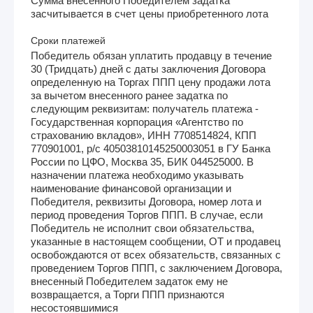
Сумма внесенного Победителем задатка
засчитывается в счет цены приобретенного лота
Сроки платежей
Победитель обязан уплатить продавцу в течение
30 (Тридцать) дней с даты заключения Договора
определенную на Торгах ППП цену продажи лота
за вычетом внесенного ранее задатка по
следующим реквизитам: получатель платежа -
Государственная корпорация «Агентство по
страхованию вкладов», ИНН 7708514824, КПП
770901001, р/с 40503810145250003051 в ГУ Банка
России по ЦФО, Москва 35, БИК 044525000. В
назначении платежа необходимо указывать
наименование финансовой организации и
Победителя, реквизиты Договора, номер лота и
период проведения Торгов ППП. В случае, если
Победитель не исполнит свои обязательства,
указанные в настоящем сообщении, ОТ и продавец
освобождаются от всех обязательств, связанных с
проведением Торгов ППП, с заключением Договора,
внесенный Победителем задаток ему не
возвращается, а Торги ППП признаются
несостоявшимися