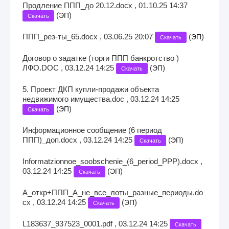
Продление ППП_до 20.12.docx , 01.10.25 14:37
(
)
ЭП
Скачать
ППП_рез-ты_65.docx , 03.06.25 20:07
(
)
ЭП
Скачать
Договор о задатке (торги ППП банкротство )
ЛФО.DOC , 03.12.24 14:25
(
)
ЭП
Скачать
5. Проект ДКП купли-продажи объекта
недвижимого имущества.doc , 03.12.24 14:25
(
)
ЭП
Скачать
Информационное сообщение (6 период
ППП)_доп.docx , 03.12.24 14:25
(
)
ЭП
Скачать
Informatzionnoe_soobschenie_(6_period_PPP).docx ,
03.12.24 14:25
(
)
ЭП
Скачать
А_откр+ППП_А_не_все_лоты_разные_периоды.do
cx , 03.12.24 14:25
(
)
ЭП
Скачать
L183637_937523_0001.pdf , 03.12.24 14:25
Скачать