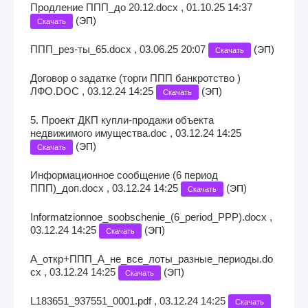
Продление ППП_до 20.12.docx , 01.10.25 14:37
(
)
ЭП
Скачать
ППП_рез-ты_65.docx , 03.06.25 20:07
(
)
ЭП
Скачать
Договор о задатке (торги ППП банкротство )
ЛФО.DOC , 03.12.24 14:25
(
)
ЭП
Скачать
5. Проект ДКП купли-продажи объекта
недвижимого имущества.doc , 03.12.24 14:25
(
)
ЭП
Скачать
Информационное сообщение (6 период
ППП)_доп.docx , 03.12.24 14:25
(
)
ЭП
Скачать
Informatzionnoe_soobschenie_(6_period_PPP).docx ,
03.12.24 14:25
(
)
ЭП
Скачать
А_откр+ППП_А_не_все_лоты_разные_периоды.do
cx , 03.12.24 14:25
(
)
ЭП
Скачать
L183651_937551_0001.pdf , 03.12.24 14:25
Скачать