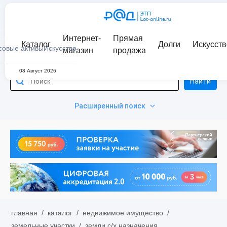
Интернет-
Прямая
Каталог
Долги
Искусств
совые активы
Искусство
магазин
продажа
08 Август 2026
Найти
Расширенный поиск
главная
/
каталог
/
недвижимое имущество
/
земельные участки
/
земли с/х назначения