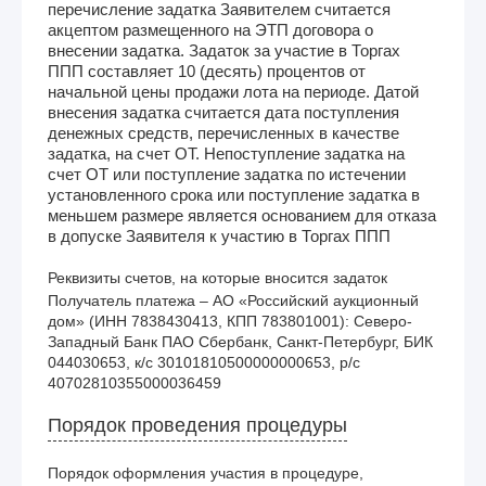
перечисление задатка Заявителем считается
акцептом размещенного на ЭТП договора о
внесении задатка. Задаток за участие в Торгах
ППП составляет 10 (десять) процентов от
начальной цены продажи лота на периоде. Датой
внесения задатка считается дата поступления
денежных средств, перечисленных в качестве
задатка, на счет ОТ. Непоступление задатка на
счет ОТ или поступление задатка по истечении
установленного срока или поступление задатка в
меньшем размере является основанием для отказа
в допуске Заявителя к участию в Торгах ППП
Реквизиты счетов, на которые вносится задаток
Получатель платежа – АО «Российский аукционный 
дом» (ИНН 7838430413, КПП 783801001): Северо-
Западный Банк ПАО Сбербанк, Санкт-Петербург, БИК 
044030653, к/с 30101810500000000653, р/с 
40702810355000036459
Порядок проведения процедуры
Порядок оформления участия в процедуре,