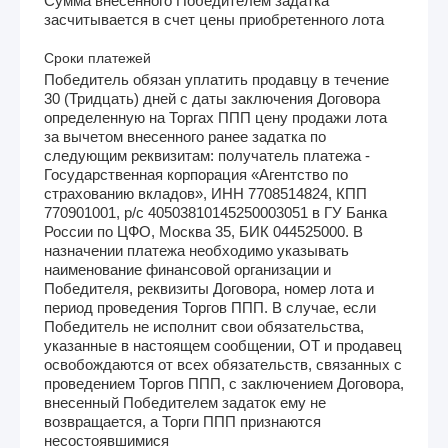
Сумма внесенного Победителем задатка
засчитывается в счет цены приобретенного лота
Сроки платежей
Победитель обязан уплатить продавцу в течение
30 (Тридцать) дней с даты заключения Договора
определенную на Торгах ППП цену продажи лота
за вычетом внесенного ранее задатка по
следующим реквизитам: получатель платежа -
Государственная корпорация «Агентство по
страхованию вкладов», ИНН 7708514824, КПП
770901001, р/с 40503810145250003051 в ГУ Банка
России по ЦФО, Москва 35, БИК 044525000. В
назначении платежа необходимо указывать
наименование финансовой организации и
Победителя, реквизиты Договора, номер лота и
период проведения Торгов ППП. В случае, если
Победитель не исполнит свои обязательства,
указанные в настоящем сообщении, ОТ и продавец
освобождаются от всех обязательств, связанных с
проведением Торгов ППП, с заключением Договора,
внесенный Победителем задаток ему не
возвращается, а Торги ППП признаются
несостоявшимися