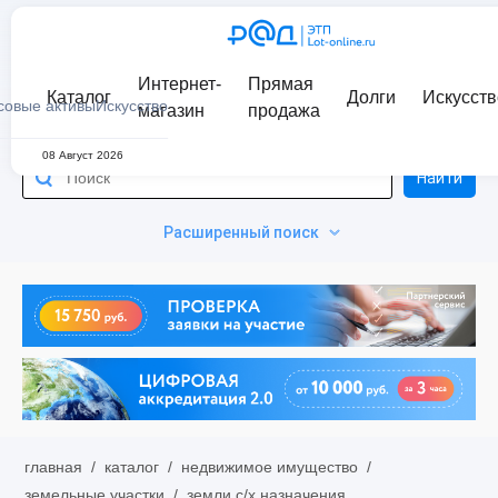
Интернет-
Прямая
Каталог
Долги
Искусств
совые активы
Искусство
магазин
продажа
08 Август 2026
Найти
Расширенный поиск
главная
/
каталог
/
недвижимое имущество
/
земельные участки
/
земли с/х назначения