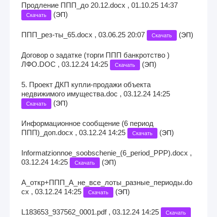
Продление ППП_до 20.12.docx , 01.10.25 14:37
(
)
ЭП
Скачать
ППП_рез-ты_65.docx , 03.06.25 20:07
(
)
ЭП
Скачать
Договор о задатке (торги ППП банкротство )
ЛФО.DOC , 03.12.24 14:25
(
)
ЭП
Скачать
5. Проект ДКП купли-продажи объекта
недвижимого имущества.doc , 03.12.24 14:25
(
)
ЭП
Скачать
Информационное сообщение (6 период
ППП)_доп.docx , 03.12.24 14:25
(
)
ЭП
Скачать
Informatzionnoe_soobschenie_(6_period_PPP).docx ,
03.12.24 14:25
(
)
ЭП
Скачать
А_откр+ППП_А_не_все_лоты_разные_периоды.do
cx , 03.12.24 14:25
(
)
ЭП
Скачать
L183653_937562_0001.pdf , 03.12.24 14:25
Скачать