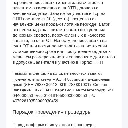
перечисление задатка Заявителем считается
акцептом размещенного на ЭТП договора о
внесении задатка. Задаток за участие в Торгах
ППП составляет 10 (десять) процентов от
начальной цены продажи лота на периоде. Датой
внесения задатка считается дата поступления
денежных средств, перечисленных в качестве
задатка, на счет ОТ. Непоступление задатка на
счет ОТ или поступление задатка по истечении
установленного срока или поступление задатка в
меньшем размере является основанием для отказа
в допуске Заявителя к участию в Торгах ППП
Реквизиты счетов, на которые вносится задаток
Получатель платежа – АО «Российский аукционный 
дом» (ИНН 7838430413, КПП 783801001): Северо-
Западный Банк ПАО Сбербанк, Санкт-Петербург, БИК 
044030653, к/с 30101810500000000653, р/с 
40702810355000036459
Порядок проведения процедуры
Порядок оформления участия в процедуре,