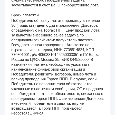
Сумма внесенного Победителем задатка
засчитывается в счет цены приобретенного лота
Сроки платежей
Победитель обязан уплатить продавцу в течение
30 (Тридцать) дней с даты заключения Договора
определенную на Торгах ППП цену продажи лота
за вычетом внесенного ранее задатка по
следующим реквизитам: получатель платежа -
Государственная корпорация «Агентство по
страхованию вкладов», ИНН 7708514824, КПП
770901001, р/с 40503810145250003051 в ГУ Банка
России по ЦФО, Москва 35, БИК 044525000. В
назначении платежа необходимо указывать
наименование финансовой организации и
Победителя, реквизиты Договора, номер лота и
период проведения Торгов ППП. В случае, если
Победитель не исполнит свои обязательства,
указанные в настоящем сообщении, ОТ и продавец
освобождаются от всех обязательств, связанных с
проведением Торгов ППП, с заключением Договора,
внесенный Победителем задаток ему не
возвращается, а Торги ППП признаются
несостоявшимися