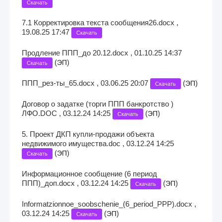
Скачать
7.1 Корректировка текста сообщения26.docx ,
19.08.25 17:47
Скачать
Продление ППП_до 20.12.docx , 01.10.25 14:37
(
)
ЭП
Скачать
ППП_рез-ты_65.docx , 03.06.25 20:07
(
)
ЭП
Скачать
Договор о задатке (торги ППП банкротство )
ЛФО.DOC , 03.12.24 14:25
(
)
ЭП
Скачать
5. Проект ДКП купли-продажи объекта
недвижимого имущества.doc , 03.12.24 14:25
(
)
ЭП
Скачать
Информационное сообщение (6 период
ППП)_доп.docx , 03.12.24 14:25
(
)
ЭП
Скачать
Informatzionnoe_soobschenie_(6_period_PPP).docx ,
03.12.24 14:25
(
)
ЭП
Скачать