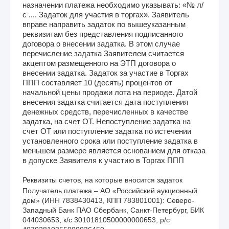
назначении платежа необходимо указывать: «№ л/
с .... Задаток для участия в торгах». Заявитель
вправе направить задаток по вышеуказанным
реквизитам без представления подписанного
договора о внесении задатка. В этом случае
перечисление задатка Заявителем считается
акцептом размещенного на ЭТП договора о
внесении задатка. Задаток за участие в Торгах
ППП составляет 10 (десять) процентов от
начальной цены продажи лота на периоде. Датой
внесения задатка считается дата поступления
денежных средств, перечисленных в качестве
задатка, на счет ОТ. Непоступление задатка на
счет ОТ или поступление задатка по истечении
установленного срока или поступление задатка в
меньшем размере является основанием для отказа
в допуске Заявителя к участию в Торгах ППП
Реквизиты счетов, на которые вносится задаток
Получатель платежа – АО «Российский аукционный 
дом» (ИНН 7838430413, КПП 783801001): Северо-
Западный Банк ПАО Сбербанк, Санкт-Петербург, БИК 
044030653, к/с 30101810500000000653, р/с 