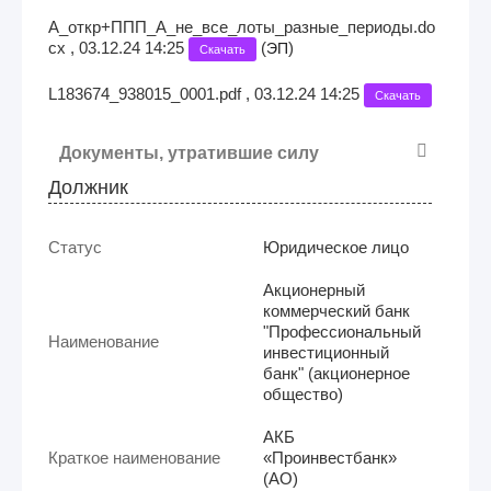
А_откр+ППП_А_не_все_лоты_разные_периоды.do
cx , 03.12.24 14:25
(
)
ЭП
Скачать
L183674_938015_0001.pdf , 03.12.24 14:25
Скачать
Документы, утратившие силу
Должник
Статус
Юридическое лицо
Акционерный
коммерческий банк
"Профессиональный
Наименование
инвестиционный
банк" (акционерное
общество)
АКБ
Краткое наименование
«Проинвестбанк»
(АО)