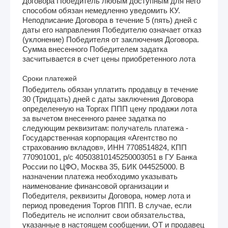
Договора Победитель любым доступным для него
способом обязан немедленно уведомить КУ.
Неподписание Договора в течение 5 (пять) дней с
даты его направления Победителю означает отказ
(уклонение) Победителя от заключения Договора.
Сумма внесенного Победителем задатка
засчитывается в счет цены приобретенного лота
Сроки платежей
Победитель обязан уплатить продавцу в течение
30 (Тридцать) дней с даты заключения Договора
определенную на Торгах ППП цену продажи лота
за вычетом внесенного ранее задатка по
следующим реквизитам: получатель платежа -
Государственная корпорация «Агентство по
страхованию вкладов», ИНН 7708514824, КПП
770901001, р/с 40503810145250003051 в ГУ Банка
России по ЦФО, Москва 35, БИК 044525000. В
назначении платежа необходимо указывать
наименование финансовой организации и
Победителя, реквизиты Договора, номер лота и
период проведения Торгов ППП. В случае, если
Победитель не исполнит свои обязательства,
указанные в настоящем сообщении, ОТ и продавец