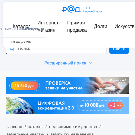
Интернет-
Прямая
Каталог
Долги
Искусств
совые активы
Искусство
магазин
продажа
09 Август 2026
Найти
Расширенный поиск
главная
/
каталог
/
недвижимое имущество
/
земельные участки
/
земли с/х назначения