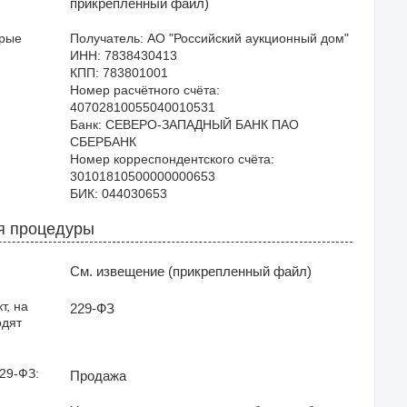
прикрепленный файл)
орые
Получатель: АО "Российский аукционный дом"

ИНН: 7838430413

КПП: 783801001

Номер расчётного счёта: 
40702810055040010531

Банк: СЕВЕРО-ЗАПАДНЫЙ БАНК ПАО 
СБЕРБАНК

Номер корреспондентского счёта: 
30101810500000000653

я процедуры
См. извещение (прикрепленный файл)
т, на
229-ФЗ
одят
29-ФЗ:
Продажа