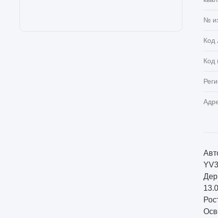
№ и
Код 
Код
Реги
Адр
Авт
YV3
Дер
13.
Рос
Осв