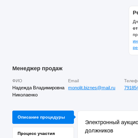
Р
Дл
от
пр
ин
ре
Менеджер продаж
ФИО
Email
Телеф
Надежда Владимировна
monolit.biznes@mail.ru
79185
Николаенко
Описание процедуры
Электронный аукцио
должников
Процесс участия