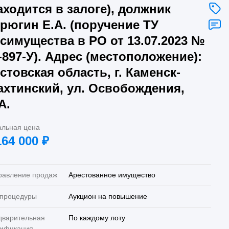
аходится в залоге), должник
рюгин Е.А. (поручение ТУ
симущества в РО от 13.07.2023 №
-897-У). Адрес (местоположение):
стовская область, г. Каменск-
хтинский, ул. Освобождения,
А.
альная цена
164 000
₽
равление продаж
Арестованное имущество
 процедуры
Аукцион на повышение
дварительная
По каждому лоту
лификация