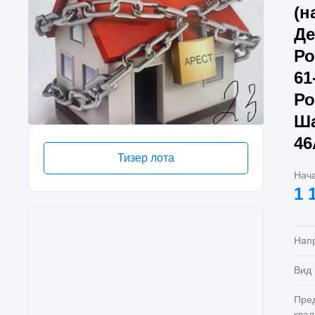
(н
Де
Ро
61
Ро
Ша
46
Тизер лота
Нач
1 
Нап
Вид
Пре
ква