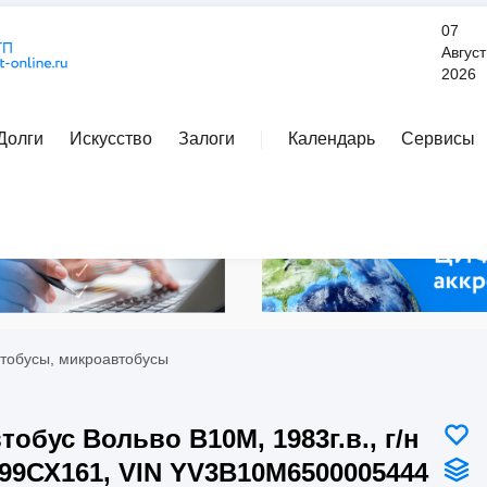
07
Август
2026
Долги
Искусство
Залоги
Календарь
Сервисы
Расширенный поиск
тобусы, микроавтобусы
тобус Вольво В10М, 1983г.в., г/н
99СХ161, VIN YV3B10M6500005444