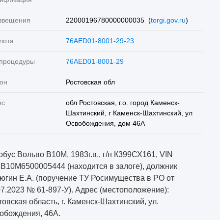
звещения
22000196780000000035 (
torgi.gov.ru
)
лота
76AED01-8001-29-23
 процедуры
76AED01-8001-29
он
Ростовская обл
ес
обл Ростовская, г.о. город Каменск-
Шахтинский, г Каменск-Шахтинский, ул
Освобождения, дом 46А
обус Вольво В10М, 1983г.в., г/н К399СХ161, VIN
B10M6500005444 (находится в залоге), должник
югин Е.А. (поручение ТУ Росимущества в РО от
07.2023 № 61-897-У). Адрес (местоположение):
товская область, г. Каменск-Шахтинский, ул.
обождения, 46А.