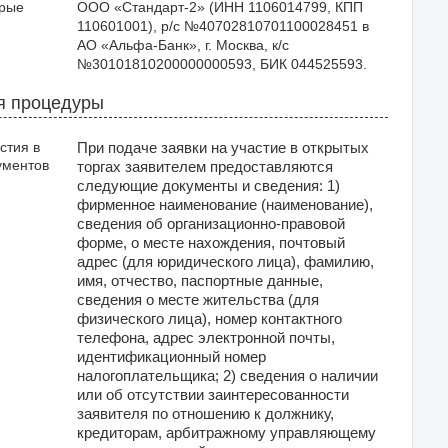
орые
ООО «Стандарт-2» (ИНН 1106014799, КПП 
110601001), р/с №40702810701100028451 в 
АО «Альфа-Банк», г. Москва, к/с 
№30101810200000000593, БИК 044525593.
я процедуры
стия в
При подаче заявки на участие в открытых
ументов
торгах заявителем предоставляются
следующие документы и сведения: 1)
фирменное наименование (наименование),
сведения об организационно-правовой
форме, о месте нахождения, почтовый
адрес (для юридического лица), фамилию,
имя, отчество, паспортные данные,
сведения о месте жительства (для
физического лица), номер контактного
телефона, адрес электронной почты,
идентификационный номер
налогоплательщика; 2) сведения о наличии
или об отсутствии заинтересованности
заявителя по отношению к должнику,
кредиторам, арбитражному управляющему