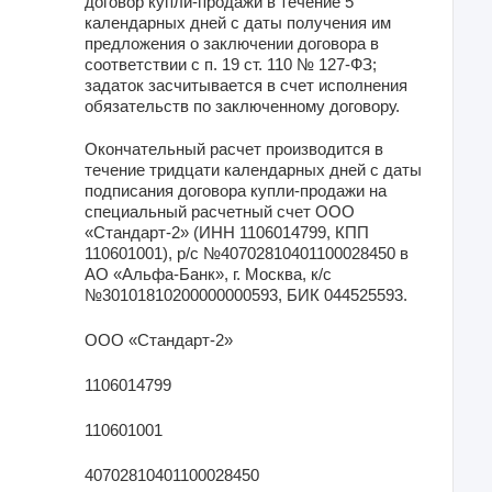
договор купли-продажи в течение 5
календарных дней с даты получения им
предложения о заключении договора в
соответствии с п. 19 ст. 110 № 127-ФЗ;
задаток засчитывается в счет исполнения
обязательств по заключенному договору.
Окончательный расчет производится в
течение тридцати календарных дней с даты
подписания договора купли-продажи на
специальный расчетный счет ООО
«Стандарт-2» (ИНН 1106014799, КПП
110601001), р/с №40702810401100028450 в
АО «Альфа-Банк», г. Москва, к/с
№30101810200000000593, БИК 044525593.
ООО «Стандарт-2»
1106014799
110601001
40702810401100028450