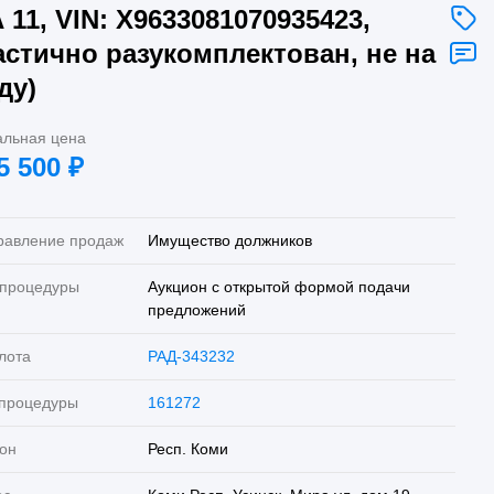
 11, VIN: X9633081070935423,
астично разукомплектован, не на
ду)
альная цена
5 500
₽
равление продаж
Имущество должников
 процедуры
Аукцион с открытой формой подачи
предложений
лота
РАД-343232
 процедуры
161272
он
Респ. Коми