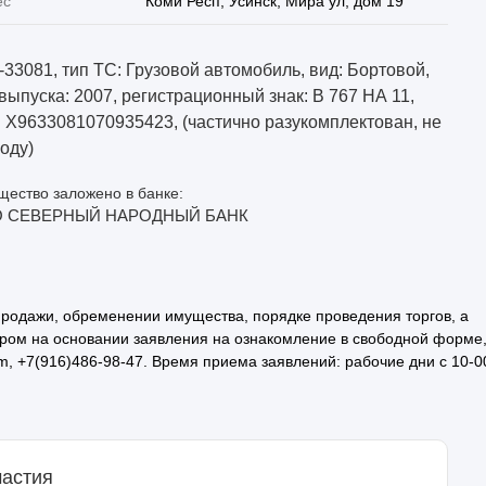
ес
Коми Респ, Усинск, Мира ул, дом 19
-33081, тип ТС: Грузовой автомобиль, вид: Бортовой,
 выпуска: 2007, регистрационный знак: В 767 НА 11,
: X9633081070935423, (частично разукомплектован, не
ходу)
ество заложено в банке:
 СЕВЕРНЫЙ НАРОДНЫЙ БАНК
родажи, обременении имущества, порядке проведения торгов, а
ром на основании заявления на ознакомление в свободной форме
m, +7(916)486-98-47. Время приема заявлений: рабочие дни с 10-0
частия