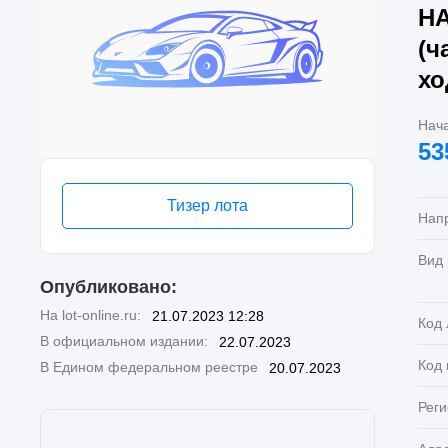
НА
(ч
хо
Нач
53
Тизер лота
Нап
Вид
Опубликовано:
На lot-online.ru:
21.07.2023 12:28
Код 
В официальном издании:
22.07.2023
Код
В Едином федеральном реестре
20.07.2023
Реги