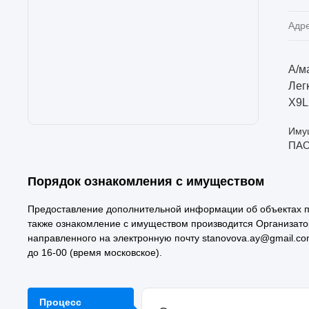
Адр
А/м
Легк
X9L
Имущ
ПАО
Порядок ознакомления с имуществом
Предоставление дополнительной информации об объектах п
также ознакомление с имуществом производится Организато
направленного на электронную почту stanovova.ay@gmail.co
до 16-00 (время московское).
Процесс