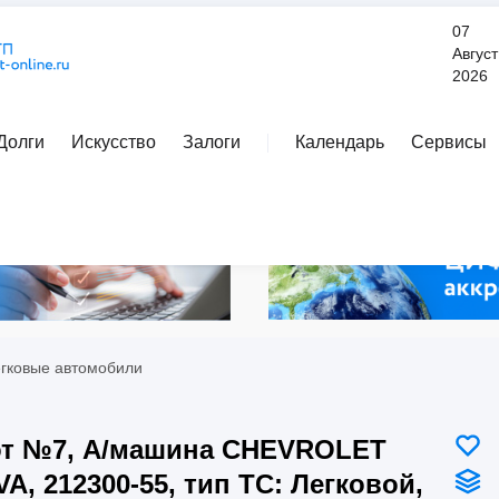
07
Август
2026
Долги
Искусство
Залоги
Календарь
Сервисы
Расширенный поиск
егковые автомобили
т №7, А/машина CHEVROLET
VA, 212300-55, тип ТС: Легковой,