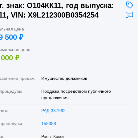
г. знак: О104КК11, год выпуска:
11, VIN: X9L212300B0354254
альная цена
9 500
₽
имальная цена
 000
₽
равление продаж
Имущество должников
 процедуры
Продажа посредством публичного
предложения
лота
РАД-337962
 процедуры
158388
он
Респ. Коми