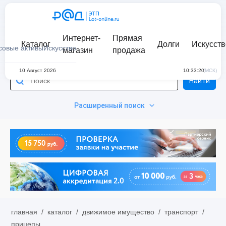
Интернет-
Прямая
Каталог
Долги
Искусств
совые активы
Искусство
магазин
продажа
10 Август 2026
10:33:20
(МСК)
Найти
Расширенный поиск
главная
/
каталог
/
движимое имущество
/
транспорт
/
прицепы