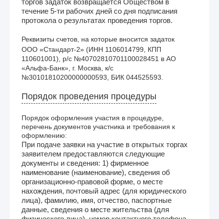
торгов задаток возвращается Обществом в
течение 5-ти рабочих дней со дня подписания
протокола о результатах проведения торгов.
Реквизиты счетов, на которые вносится задаток
ООО «Стандарт-2» (ИНН 1106014799, КПП 
110601001), р/с №40702810701100028451 в АО 
«Альфа-Банк», г. Москва, к/с 
№30101810200000000593, БИК 044525593.
Порядок проведения процедуры
Порядок оформления участия в процедуре,
перечень документов участника и требования к
оформлению:
При подаче заявки на участие в открытых торгах
заявителем предоставляются следующие
документы и сведения: 1) фирменное
наименование (наименование), сведения об
организационно-правовой форме, о месте
нахождения, почтовый адрес (для юридического
лица), фамилию, имя, отчество, паспортные
данные, сведения о месте жительства (для
физического лица), номер контактного телефона,