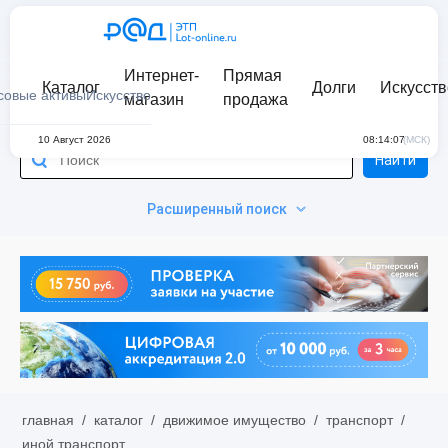
Интернет-
Прямая
Каталог
Долги
Искусств
совые активы
Искусство
магазин
продажа
10 Август 2026
08:14:07
(МСК)
Найти
Расширенный поиск
главная
/
каталог
/
движимое имущество
/
транспорт
/
иной транспорт