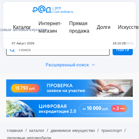
Интернет-
Прямая
Каталог
Долги
Искусств
совые активы
Искусство
магазин
продажа
07 Август 2026
19:10:28
(МСК)
Найти
Расширенный поиск
главная
/
каталог
/
движимое имущество
/
транспорт
/
легковые автомобили