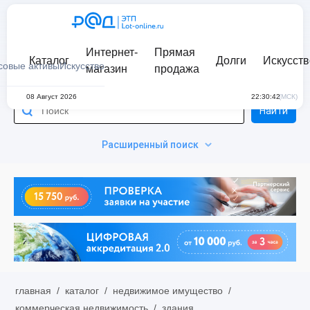
Интернет-
Прямая
Каталог
Долги
Искусств
совые активы
Искусство
магазин
продажа
08 Август 2026
22:30:42
(МСК)
Найти
Расширенный поиск
главная
/
каталог
/
недвижимое имущество
/
коммерческая недвижимость
/
здания