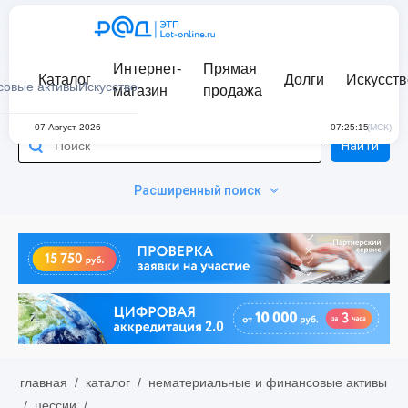
Интернет-
Прямая
Каталог
Долги
Искусств
совые активы
Искусство
магазин
продажа
07 Август 2026
07:25:15
(МСК)
Найти
Расширенный поиск
главная
/
каталог
/
нематериальные и финансовые активы
/
цессии
/