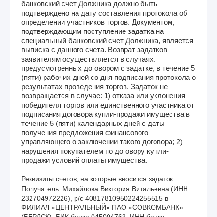
банковский счет Должника должно быть
подтверждено на дату составления протокола об
определении участников торгов. Документом,
подтверждающим поступление задатка на
специальный банковский счет Должника, является
выписка с данного счета. Возврат задатков
заявителям осуществляется в случаях,
предусмотренных договором о задатке, в течение 5
(пяти) рабочих дней со дня подписания протокола о
результатах проведения торгов. Задаток не
возвращается в случае: 1) отказа или уклонения
победителя торгов или единственного участника от
подписания договора купли-продажи имущества в
течение 5 (пяти) календарных дней с даты
получения предложения финансового
управляющего о заключении такого договора; 2)
нарушения покупателем по договору купли-
продажи условий оплаты имущества.
Реквизиты счетов, на которые вносится задаток
Получатель: Михайлова Виктория Витальевна (ИНН 
232704972226), р/с 40817810950224255515 в 
ФИЛИАЛ «ЦЕНТРАЛЬНЫЙ» ПАО «СОВКОМБАНК» 
(БЕРДСК), БИК банка 045004763, ИНН банка 