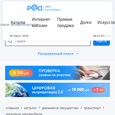
Интернет-
Прямая
Каталог
Долги
Искусств
совые активы
Искусство
магазин
продажа
06 Август 2026
08:01:57
(МСК)
Найти
Расширенный поиск
главная
/
каталог
/
движимое имущество
/
транспорт
/
легковые автомобили