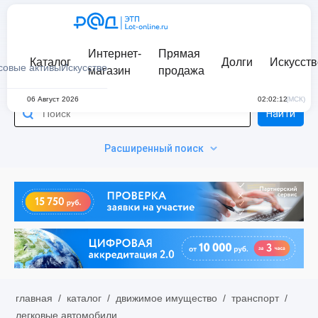
Интернет-
Прямая
Каталог
Долги
Искусств
совые активы
Искусство
магазин
продажа
06 Август 2026
02:02:12
(МСК)
Найти
Расширенный поиск
главная
/
каталог
/
движимое имущество
/
транспорт
/
легковые автомобили