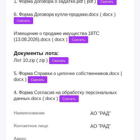
1. Форма договора о задатке.pdf ( pdf )
Скачать
6. Форма Договора купли-продажи.docx ( docx )
Скачать
Извещение о продаже имущества 18ТС
(13.08.2026).docx ( docx )
Скачать
Документы лота:
Лот 10.zip ( zip )
Скачать
5. Форма Справки о цепочке собственников.docx (
docx )
Скачать
4. Форма Согласия на обработку персональных
данных.docx ( docx )
Скачать
Наименование
АО "РАД"
Контактное лицо
АО "РАД"
Адрес