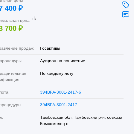
альная цена
7 400
₽
имальная цена
3 700
₽
равление продаж
Госактивы
 процедуры
Аукцион на понижение
дварительная
По каждому лоту
лификация
лота
394BFA-3001-2417-6
 процедуры
394BFA-3001-2417
ес
Тамбовская обл, Тамбовский р-н, совхоза
Комсомолец п