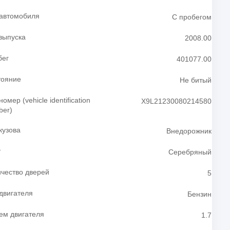
 автомобиля
С пробегом
выпуска
2008.00
бег
401077.00
тояние
Не битый
номер (vehicle identification
Х9L21230080214580
ber)
кузова
Внедорожник
т
Серебряный
чество дверей
5
двигателя
Бензин
ем двигателя
1.7