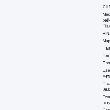
CHE
Мес
рай
"Та
VIN
Мар
Наи
Год
Про
Цве
мет
Пас
08.
Тех
акт