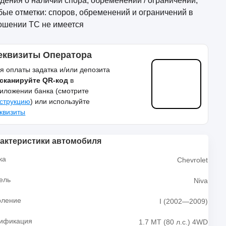
дения о наличии спора, обременений / ограничений;
бые отметки: споров, обременений и ограничений в
ошении ТС не имеется
еквизиты Оператора
я оплаты задатка и/или депозита
сканируйте QR-код
в
иложении банка (смотрите
струкцию
) или используйте
квизиты
актеристики автомобиля
ка
Chevrolet
ель
Niva
оление
I (2002—2009)
ификация
1.7 MT (80 л.с.) 4WD