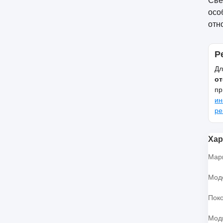
Све
осо
отн
Р
Дл
от
пр
ин
ре
Хар
Мар
Мод
Пок
Мод