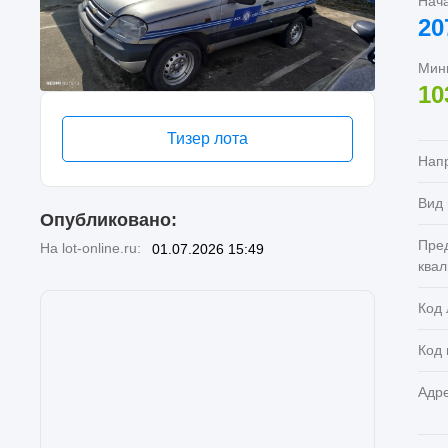
Нач
20
Мин
10
Тизер лота
Нап
Вид
Опубликовано:
Пре
На lot-online.ru:
01.07.2026 15:49
ква
Код 
Код
Адр