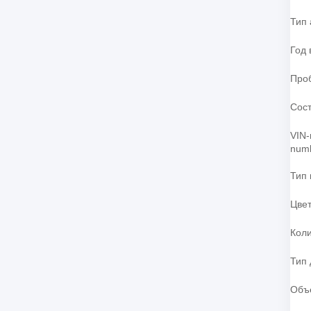
Тип
Год 
Про
Сос
VIN-
num
Тип 
Цве
Коли
Тип 
Объ