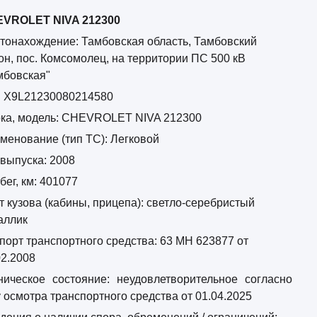
VROLET NIVA 212300
тонахождение: Тамбовская область, Тамбовский
он, пос. Комсомолец, на территории ПС 500 кВ
мбовская"
: Х9L21230080214580
ка, модель: CHEVROLET NIVA 212300
менование (тип ТС): Легковой
 выпуска: 2008
бег, км: 401077
т кузова (кабины, прицепа): светло-серебристый
аллик
порт транспортного средства: 63 МН 623877 от
02.2008
ническое состояние:
неудовлетворительное
согласно
у осмотра транспортного средства от 01.04.2025