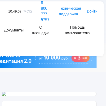
8
800
Техническая
Войти
10:49:07
(МСК)
777
поддержка
5757
О
Помощь
Документы
площадке
пользователю
Найти