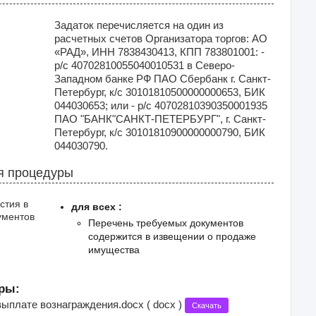
Задаток перечисляется на один из
расчетных счетов Организатора торгов: АО
«РАД», ИНН 7838430413, КПП 783801001: -
р/с 40702810055040010531 в Северо-
Западном банке РФ ПАО Сбербанк г. Санкт-
Петербург, к/с 30101810500000000653, БИК
044030653; или - р/с 40702810390350001935
ПАО "БАНК"САНКТ-ПЕТЕРБУРГ", г. Санкт-
Петербург, к/с 30101810900000000790, БИК
044030790.
я процедуры
стия в
для всех :
ументов
Перечень требуемых документов
содержится в извещении о продаже
имущества
ры:
выплате вознаграждения.docx ( docx )
Скачать