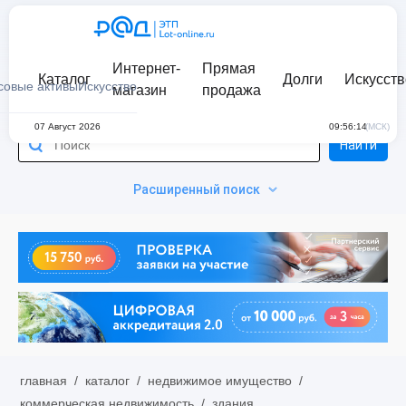
Интернет-
Прямая
Каталог
Долги
Искусств
совые активы
Искусство
магазин
продажа
07 Август 2026
09:56:14
(МСК)
Найти
Расширенный поиск
главная
/
каталог
/
недвижимое имущество
/
коммерческая недвижимость
/
здания