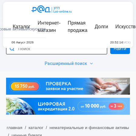
Интернет-
Прямая
Каталог
Долги
Искусств
совые активы
Искусство
магазин
продажа
06 Август 2026
20:52:14
(МСК)
Найти
Расширенный поиск
главная
/
каталог
/
нематериальные и финансовые активы
/
ценные бумаги