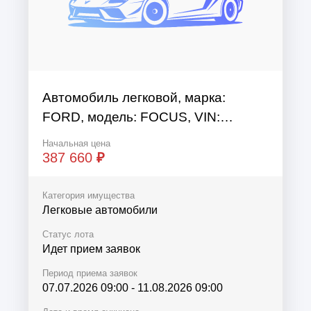
Автомобиль легковой, марка:
FORD, модель: FOCUS, VIN:
X9FPXXEEDP9P30339, гос. рег.
Начальная цена
номер: Р939УА64, год
387 660
₽
изготовления: 2009
Категория имущества
Легковые автомобили
Статус лота
Идет прием заявок
Период приема заявок
07.07.2026 09:00
-
11.08.2026 09:00