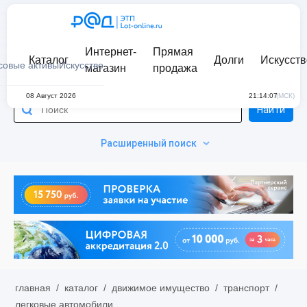
Интернет-
Прямая
Каталог
Долги
Искусств
совые активы
Искусство
магазин
продажа
08 Август 2026
21:14:07
(МСК)
Найти
Расширенный поиск
главная
/
каталог
/
движимое имущество
/
транспорт
/
легковые автомобили