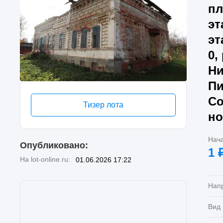
пл
эт
эт
0,
Ни
Пи
Со
Тизер лота
но
Нач
Опубликовано:
1
На lot-online.ru:
01.06.2026 17:22
Нап
Вид