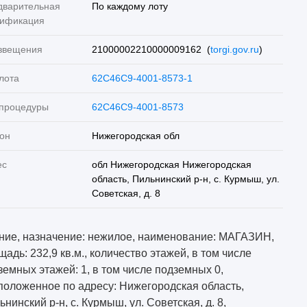
дварительная
По каждому лоту
лификация
звещения
21000002210000009162 (
torgi.gov.ru
)
лота
62C46C9-4001-8573-1
 процедуры
62C46C9-4001-8573
он
Нижегородская обл
ес
обл Нижегородская Нижегородская
область, Пильнинский р-н, с. Курмыш, ул.
Советская, д. 8
ние, назначение: нежилое, наименование: МАГАЗИН,
щадь: 232,9 кв.м., количество этажей, в том числе
земных этажей: 1, в том числе подземных 0,
положенное по адресу: Нижегородская область,
нинский р-н, с. Курмыш, ул. Советская, д. 8,