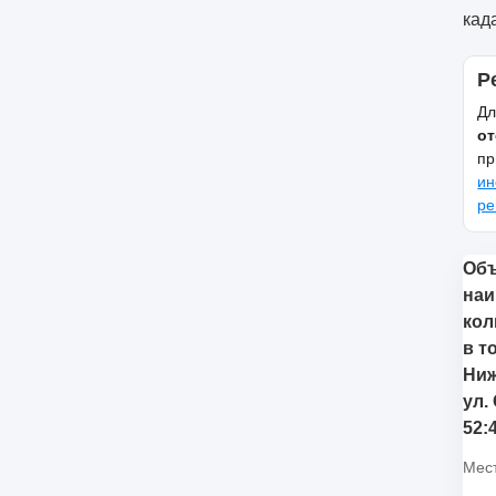
кад
Р
Дл
от
пр
ин
ре
Объ
наи
кол
в т
Ниж
ул.
52:
Мес