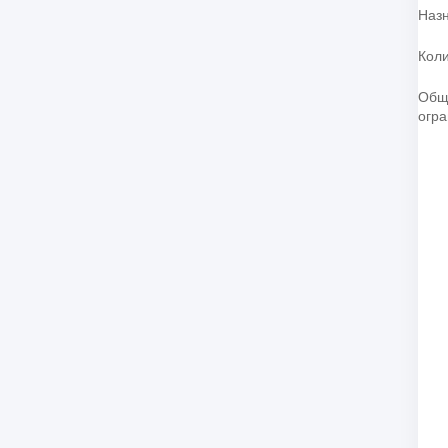
Наз
Коли
Общ
огр