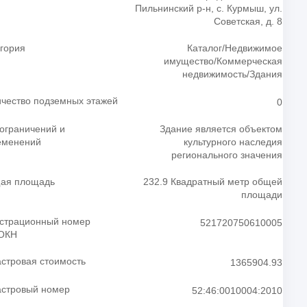
Пильнинский р-н, с. Курмыш, ул.
Советская, д. 8
гория
Каталог/Недвижимое
имущество/Коммерческая
недвижимость/Здания
чество подземных этажей
0
ограничений и
Здание является объектом
еменений
культурного наследия
регионального значения
ая площадь
232.9 Квадратный метр общей
площади
истрационный номер
521720750610005
ОКН
стровая стоимость
1365904.93
астровый номер
52:46:0010004:2010