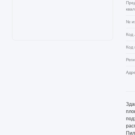
Пре
ква
№ и
Код 
Код
Реги
Адр
Зда
пло
под
рас
Пиль