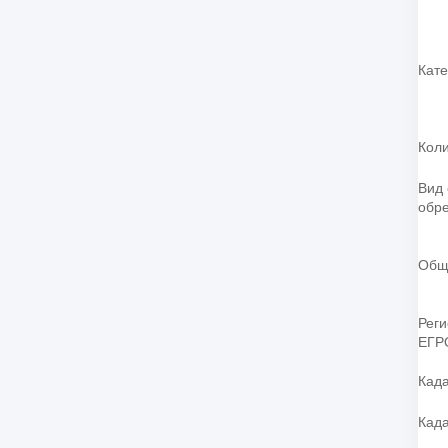
Кате
Коли
Вид 
обр
Общ
Рег
ЕГР
Када
Кад