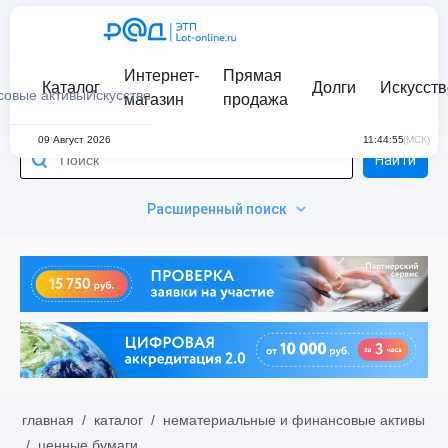
Интернет-
Прямая
Каталог
Долги
Искусств
совые активы
Искусство
магазин
продажа
09 Август 2026
11:44:55
(МСК)
Найти
Расширенный поиск
главная
/
каталог
/
нематериальные и финансовые активы
/
ценные бумаги