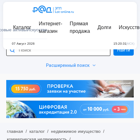
Интернет-
Прямая
Каталог
Долги
Искусств
совые активы
Искусство
магазин
продажа
07 Август 2026
15:20:31
(МСК)
Найти
Расширенный поиск
главная
/
каталог
/
недвижимое имущество
/
коммерческая недвижимость
/