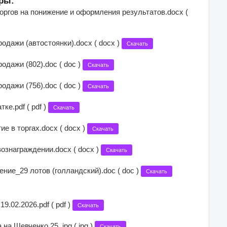
ры:
оргов на понижение и оформления результатов.docx (
одажи (автостоянки).docx ( docx )
Скачать
одажи (802).doc ( doc )
Скачать
одажи (756).doc ( doc )
Скачать
ке.pdf ( pdf )
Скачать
ие в торгах.docx ( docx )
Скачать
ознаграждении.docx ( docx )
Скачать
ие_29 лотов (голландский).doc ( doc )
Скачать
9.02.2026.pdf ( pdf )
Скачать
 на Шевченко,25..jpg ( jpg )
Скачать