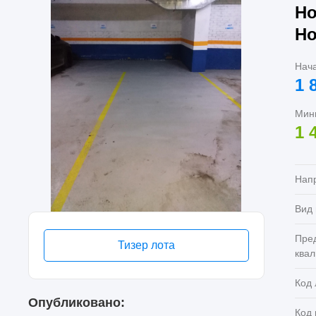
Но
Но
Нач
1 
Мин
1 
Нап
Вид
Пре
Тизер лота
ква
Код 
Опубликовано:
Код