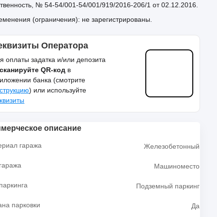
твенность, № 54-54/001-54/001/919/2016-206/1 от 02.12.2016.
менения (ограничения): не зарегистрированы.
еквизиты Оператора
я оплаты задатка и/или депозита
сканируйте QR-код
в
иложении банка (смотрите
струкцию
) или используйте
квизиты
мерческое описание
ериал гаража
Железобетонный
гаража
Машиноместо
паркинга
Подземный паркинг
ана парковки
Да