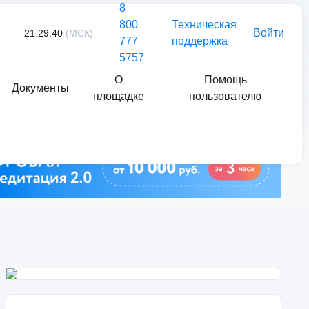
8
800
Техническая
Войти
21:29:40
(МСК)
777
поддержка
5757
О
Помощь
Документы
площадке
пользователю
Найти