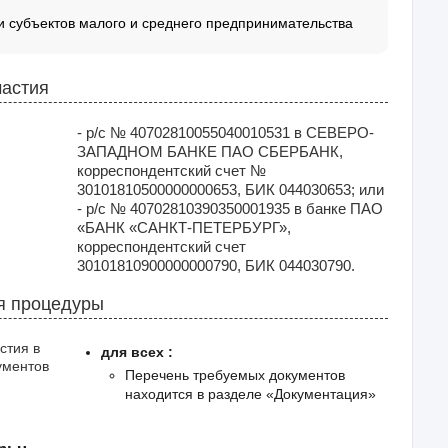
 субъектов малого и среднего предпринимательства
частия
- р/с № 40702810055040010531 в СЕВЕРО-
ЗАПАДНОМ БАНКЕ ПАО СБЕРБАНК,
корреспондентский счет №
30101810500000000653, БИК 044030653; или
- р/с № 40702810390350001935 в банке ПАО
«БАНК «САНКТ-ПЕТЕРБУРГ»,
корреспондентский счет
30101810900000000790, БИК 044030790.
я процедуры
стия в
для всех :
ументов
Перечень требуемых документов
находится в разделе «Документация»