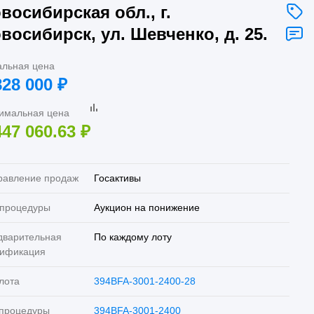
восибирская обл., г.
восибирск, ул. Шевченко, д. 25.
альная цена
828 000
₽
имальная цена
447 060.63
₽
равление продаж
Госактивы
 процедуры
Аукцион на понижение
дварительная
По каждому лоту
лификация
лота
394BFA-3001-2400-28
 процедуры
394BFA-3001-2400