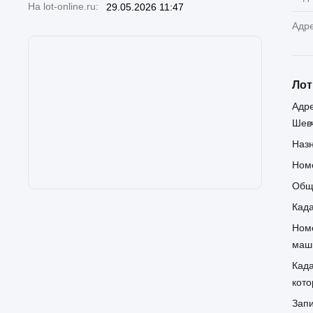
На lot-online.ru:
29.05.2026 11:47
Адр
Лот
Адре
Шевч
Назн
Ном
Обща
Кад
Ном
маш
Кад
кото
Зап