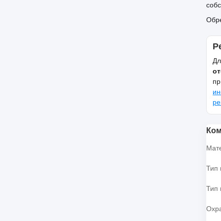
собс
Обре
Р
Дл
от
пр
ин
ре
Ком
Мат
Тип 
Тип 
Охр