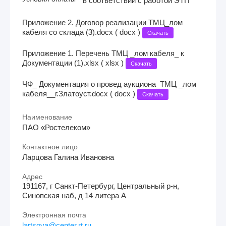
в соответствии с работой ЭТП
Приложение 2. Договор реализации ТМЦ_лом
кабеля со склада (3).docx ( docx )
Скачать
Приложение 1. Перечень ТМЦ _лом кабеля_ к
Документации (1).xlsx ( xlsx )
Скачать
ЧФ_ Документация о провед аукциона_ТМЦ _лом
кабеля__г.Златоуст.docx ( docx )
Скачать
Наименование
ПАО «Ростелеком»
Контактное лицо
Ларцова Галина Ивановна
Адрес
191167, г Санкт-Петербург, Центральный р-н,
Синопская наб, д 14 литера А
Электронная почта
lartsova@center.rt.ru