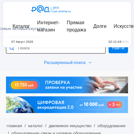
Интернет-
Прямая
Каталог
Долги
Искусств
совые активы
Искусство
магазин
продажа
07 Август 2026
02:12:43
(МСК)
Найти
Расширенный поиск
главная
/
каталог
/
движимое имущество
/
оборудование
/
оборудование связи и сетевое оборудование