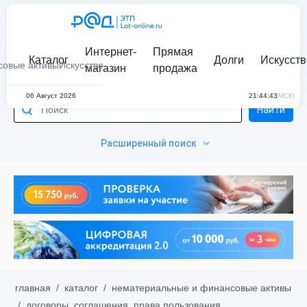
Интернет-
Прямая
Каталог
Долги
Искусств
совые активы
Искусство
магазин
продажа
06 Август 2026
21:44:43
(МСК)
Найти
Расширенный поиск
главная
/
каталог
/
нематериальные и финансовые активы
/
договоры, соглашения, права пользования