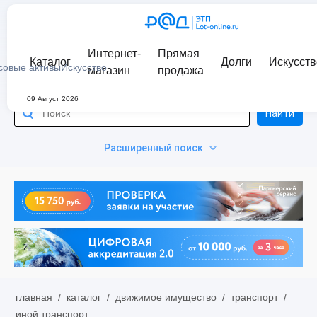
Интернет-
Прямая
Каталог
Долги
Искусств
совые активы
Искусство
магазин
продажа
09 Август 2026
Найти
Расширенный поиск
главная
/
каталог
/
движимое имущество
/
транспорт
/
иной транспорт