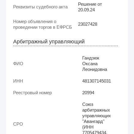
Решение от
Реквизиты судебного акта
20.09.24
Номер объявления о
23027428
проведении торгов в ЕФРСБ
Арбитражный управляющий
Гандзюк
ФИО
Оксана
Леонидовна
ИНН
481307145031
Реестровый номер
20994
Союз
арбитражных
управляющих
"Авангард"
СРО
(ИНН
7705479434,