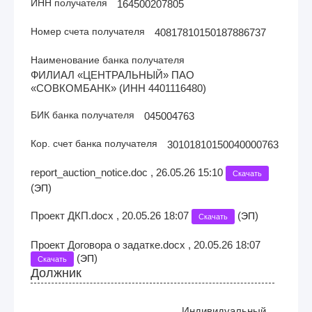
ИНН получателя
164500207805
Номер счета получателя
40817810150187886737
Наименование банка получателя
ФИЛИАЛ «ЦЕНТРАЛЬНЫЙ» ПАО
«СОВКОМБАНК» (ИНН 4401116480)
БИК банка получателя
045004763
Кор. счет банка получателя
30101810150040000763
report_auction_notice.doc , 26.05.26 15:10
Скачать
(
)
ЭП
Проект ДКП.docx , 20.05.26 18:07
(
)
ЭП
Скачать
Проект Договора о задатке.docx , 20.05.26 18:07
(
)
ЭП
Скачать
Должник
Индивидуальный