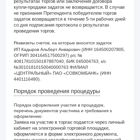
результатах торгов или заключения договора
купли-продажи задаток не возвращается. В случае
не признания Претендента победителем торгов
задаток возвращается в течение 5-ти рабочих дней
со дня подписания протокола о результатах
проведения торгов.
Реквизиты счетов, на которые вносится задаток
ИП Кадыров Альберт Анварович (ИНН 164500207805, 
ОГРИП 304164517500297) р/с № 
40817810150187887040, БИК 045004763, к/с 
№30101810150040000763 ФИЛИАЛ 
«ЦЕНТРАЛЬНЫЙ» ПАО «СОВКОМБАНК» (ИНН 
4401116480). 
Порядок проведения процедуры
Порядок оформления участия в процедуре,
перечень документов участника и требования к
оформлению:
Заявка на участие в торгах подается через личный
кабинет на электронной торговой площадке,
оформляется в форме электронного документа,
подписывается квалифицированной электронной