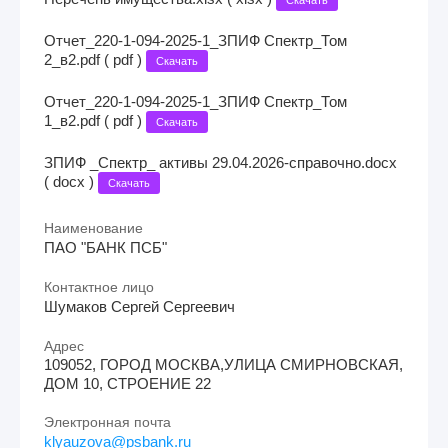
Отчет_220-1-094-2025-1_ЗПИФ Спектр_Том
2_в2.pdf ( pdf )
Скачать
Отчет_220-1-094-2025-1_ЗПИФ Спектр_Том
1_в2.pdf ( pdf )
Скачать
ЗПИФ _Спектр_ активы 29.04.2026-справочно.docx
( docx )
Скачать
Наименование
ПАО "БАНК ПСБ"
Контактное лицо
Шумаков Сергей Сергеевич
Адрес
109052, ГОРОД МОСКВА,УЛИЦА СМИРНОВСКАЯ,
ДОМ 10, СТРОЕНИЕ 22
Электронная почта
klyauzova@psbank.ru