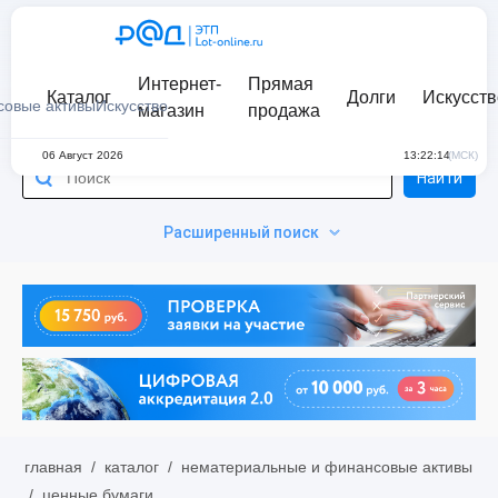
Интернет-
Прямая
Каталог
Долги
Искусств
совые активы
Искусство
магазин
продажа
06 Август 2026
13:22:14
(МСК)
Найти
Расширенный поиск
главная
/
каталог
/
нематериальные и финансовые активы
/
ценные бумаги