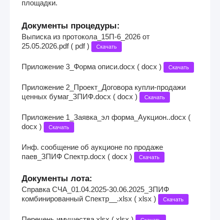
площадки.
Документы процедуры:
Выписка из протокола_15П-6_2026 от
25.05.2026.pdf ( pdf )
Скачать
Приложение 3_Форма описи.docx ( docx )
Скачать
Приложение 2_Проект_Договора купли-продажи
ценных бумаг_ЗПИФ.docx ( docx )
Скачать
Приложение 1_Заявка_эл форма_Аукцион..docx (
docx )
Скачать
Инф. сообщение об аукционе по продаже
паев_ЗПИФ Спектр.docx ( docx )
Скачать
Документы лота:
Справка СЧА_01.04.2025-30.06.2025_ЗПИФ
комбинированный Спектр__.xlsx ( xlsx )
Скачать
Перечень имущества.xlsx ( xlsx )
Скачать